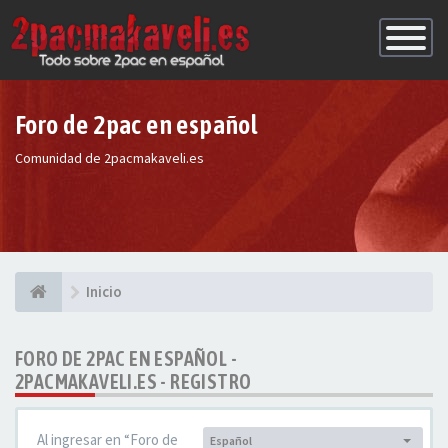
Conmutac
de
Navegaci
Foro de 2pac en español
Comunidad de 2pacmakaveli.es
Inicio
FORO DE 2PAC EN ESPAÑOL -
2PACMAKAVELI.ES - REGISTRO
Al ingresar en “Foro de
Español
Idioma: