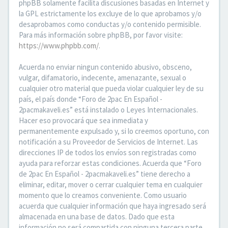
phpBB solamente facilita discusiones basadas en Internet y
la GPL estrictamente los excluye de lo que aprobamos y/o
desaprobamos como conductas y/o contenido permisible.
Para más información sobre phpBB, por favor visite:
https://www.phpbb.com/
.
Acuerda no enviar ningun contenido abusivo, obsceno,
vulgar, difamatorio, indecente, amenazante, sexual o
cualquier otro material que pueda violar cualquier ley de su
país, el país donde “Foro de 2pac En Español -
2pacmakaveli.es” está instalado o Leyes Internacionales.
Hacer eso provocará que sea inmediata y
permanentemente expulsado y, si lo creemos oportuno, con
notificación a su Proveedor de Servicios de Internet. Las
direcciones IP de todos los envíos son registradas como
ayuda para reforzar estas condiciones. Acuerda que “Foro
de 2pac En Español - 2pacmakaveli.es” tiene derecho a
eliminar, editar, mover o cerrar cualquier tema en cualquier
momento que lo creamos conveniente. Como usuario
acuerda que cualquier información que haya ingresado será
almacenada en una base de datos. Dado que esta
información no será compartida con ninguna tercera parte