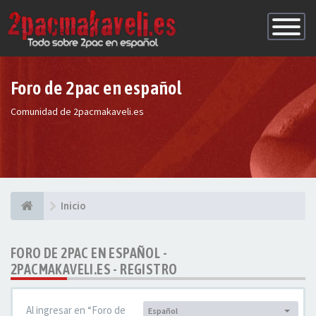
Conmutac
de
Navegaci
Foro de 2pac en español
Comunidad de 2pacmakaveli.es
Inicio
FORO DE 2PAC EN ESPAÑOL -
2PACMAKAVELI.ES - REGISTRO
Al ingresar en “Foro de
Español
Idioma: