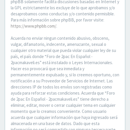
phpBB solamente facilita discusiones basadas en Internet y
la GPL estrictamente los excluye de lo que aprobamos y/o
desaprobamos como conductas y/o contenido permisible.
Para más información sobre phpBB, por favor visite:
https://www.phpbb.com/
.
Acuerda no enviar ningun contenido abusivo, obsceno,
vulgar, difamatorio, indecente, amenazante, sexual o
cualquier otro material que pueda violar cualquier ley de su
país, el país donde “Foro de 2pac En Español -
2pacmakaveli.es” está instalado o Leyes Internacionales.
Hacer eso provocará que sea inmediata y
permanentemente expulsado y, si lo creemos oportuno, con
notificación a su Proveedor de Servicios de Internet. Las
direcciones IP de todos los envíos son registradas como
ayuda para reforzar estas condiciones. Acuerda que “Foro
de 2pac En Español - 2pacmakaveli.es” tiene derecho a
eliminar, editar, mover o cerrar cualquier tema en cualquier
momento que lo creamos conveniente. Como usuario
acuerda que cualquier información que haya ingresado será
almacenada en una base de datos. Dado que esta
información no será compartida con ninguna tercera parte