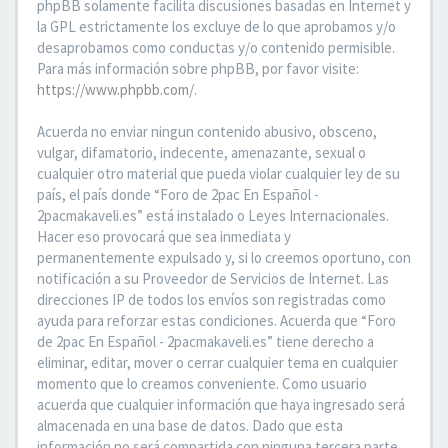
phpBB solamente facilita discusiones basadas en Internet y
la GPL estrictamente los excluye de lo que aprobamos y/o
desaprobamos como conductas y/o contenido permisible.
Para más información sobre phpBB, por favor visite:
https://www.phpbb.com/
.
Acuerda no enviar ningun contenido abusivo, obsceno,
vulgar, difamatorio, indecente, amenazante, sexual o
cualquier otro material que pueda violar cualquier ley de su
país, el país donde “Foro de 2pac En Español -
2pacmakaveli.es” está instalado o Leyes Internacionales.
Hacer eso provocará que sea inmediata y
permanentemente expulsado y, si lo creemos oportuno, con
notificación a su Proveedor de Servicios de Internet. Las
direcciones IP de todos los envíos son registradas como
ayuda para reforzar estas condiciones. Acuerda que “Foro
de 2pac En Español - 2pacmakaveli.es” tiene derecho a
eliminar, editar, mover o cerrar cualquier tema en cualquier
momento que lo creamos conveniente. Como usuario
acuerda que cualquier información que haya ingresado será
almacenada en una base de datos. Dado que esta
información no será compartida con ninguna tercera parte