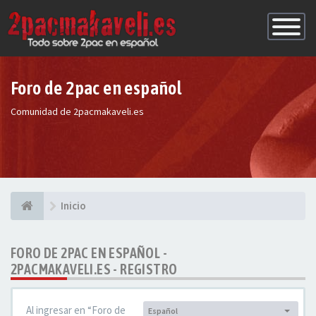
Conmutac
de
Navegaci
Foro de 2pac en español
Comunidad de 2pacmakaveli.es
Inicio
FORO DE 2PAC EN ESPAÑOL -
2PACMAKAVELI.ES - REGISTRO
Al ingresar en “Foro de
Español
Idioma: