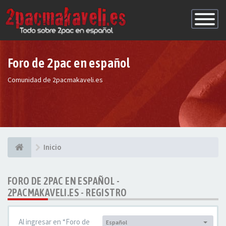
Conmutac
de
Navegaci
Foro de 2pac en español
Comunidad de 2pacmakaveli.es
Inicio
FORO DE 2PAC EN ESPAÑOL -
2PACMAKAVELI.ES - REGISTRO
Al ingresar en “Foro de
Español
Idioma: