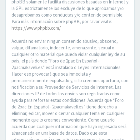
phpBB solamente facilita discusiones basadas en Internet y
la GPL estrictamente los excluye de lo que aprobamos y/o
desaprobamos como conductas y/o contenido permisible.
Para más información sobre phpBB, por favor visite:
https://www.phpbb.com/
.
Acuerda no enviar ningun contenido abusivo, obsceno,
vulgar, difamatorio, indecente, amenazante, sexual o
cualquier otro material que pueda violar cualquier ley de su
país, el país donde “Foro de 2pac En Español -
2pacmakaveli.es” está instalado o Leyes Internacionales.
Hacer eso provocará que sea inmediata y
permanentemente expulsado y, si lo creemos oportuno, con
notificación a su Proveedor de Servicios de Internet. Las
direcciones IP de todos los envíos son registradas como
ayuda para reforzar estas condiciones. Acuerda que “Foro
de 2pac En Español - 2pacmakaveli.es” tiene derecho a
eliminar, editar, mover o cerrar cualquier tema en cualquier
momento que lo creamos conveniente. Como usuario
acuerda que cualquier información que haya ingresado será
almacenada en una base de datos. Dado que esta
información no será compartida con ninguna tercera parte