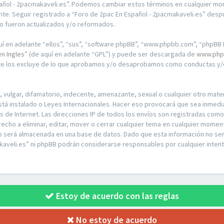
pañol - 2pacmakaveli.es”. Podemos cambiar estos términos en cualquier mo
te. Seguir registrado a “Foro de 2pac En Español - 2pacmakaveli.es” desp
o fueron actualizados y/o reformados.
í en adelante “ellos”, “sus”, “software phpBB”, “www.phpbb.com”, “phpBB L
en Ingles
” (de aquí en adelante “GPL”) y puede ser descargada de
www.php
nte los excluye de lo que aprobamos y/o desaprobamos como conductas y/o
ulgar, difamatorio, indecente, amenazante, sexual o cualquier otro materia
stá instalado o Leyes Internacionales. Hacer eso provocará que sea inmed
os de Internet. Las direcciones IP de todos los envíos son registradas com
recho a eliminar, editar, mover o cerrar cualquier tema en cualquier mom
o será almacenada en una base de datos. Dado que esta información no ser
kaveli.es” ni phpBB podrán considerarse responsables por cualquier intent
Estoy de acuerdo con las reglas
No estoy de acuerdo