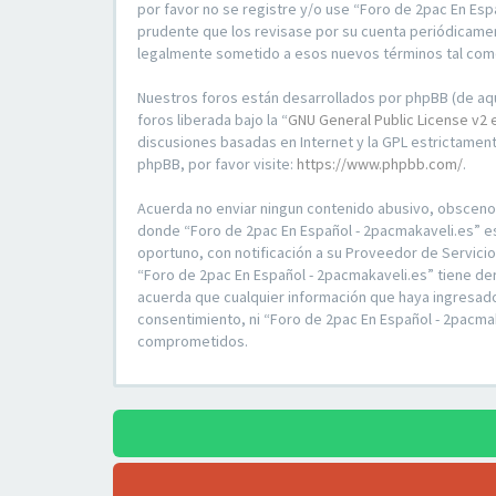
por favor no se registre y/o use “Foro de 2pac En Es
prudente que los revisase por su cuenta periódicamen
legalmente sometido a esos nuevos términos tal com
Nuestros foros están desarrollados por phpBB (de aqu
foros liberada bajo la “
GNU General Public License v2 
discusiones basadas en Internet y la GPL estrictame
phpBB, por favor visite:
https://www.phpbb.com/
.
Acuerda no enviar ningun contenido abusivo, obsceno, v
donde “Foro de 2pac En Español - 2pacmakaveli.es” e
oportuno, con notificación a su Proveedor de Servici
“Foro de 2pac En Español - 2pacmakaveli.es” tiene de
acuerda que cualquier información que haya ingresad
consentimiento, ni “Foro de 2pac En Español - 2pacma
comprometidos.