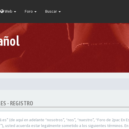
Web
Foro
Buscar
añol
.ES - REGISTRO
.es” (de aquí en adelante “nosotros”, “nos”, “nuestro”, “Foro de 2pac En E
), usted acuerda estar legalmente sometido a los siguientes términos. En