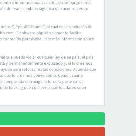
mento e intentaríamos avisarle, sin embargo sería
ués de esos cambios significa que acuerda estar
imited”, “phpBB Teams”) el cual es una solución de
bb.com
. El software phpBB solamente facilita
 contenido permisible. Para más información sobre
l que pueda violar cualquier ley de su país, el país
iata y permanentemente expulsado y, si lo creemos
o ayuda para reforzar estas condiciones. Acuerda que
ento que lo creamos conveniente. Como usuario
á compartida con ninguna tercera parte sin su
o de hacking que conlleve a que los datos sean