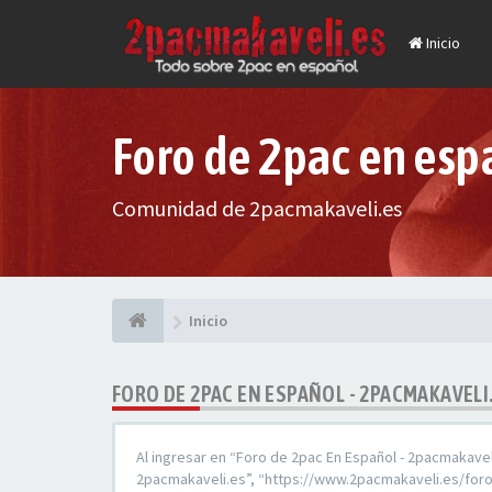
Inicio
Foro de 2pac en esp
Comunidad de 2pacmakaveli.es
Inicio
FORO DE 2PAC EN ESPAÑOL - 2PACMAKAVELI
Al ingresar en “Foro de 2pac En Español - 2pacmakaveli
2pacmakaveli.es”, “https://www.2pacmakaveli.es/foro”