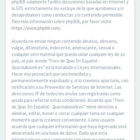
phpBB solamente facilita discusiones basadas en Internet y
la GPL estrictamente los excluye de lo que aprobamos y/o
desaprobamos como conductas y/o contenido permisible.
Para más información sobre phpBB, por favor visite:
https://www.phpbb.com/
.
Acuerda no enviar ningun contenido abusivo, obsceno,
vulgar, difamatorio, indecente, amenazante, sexual o
cualquier otro material que pueda violar cualquier ley de su
país, el país donde “Foro de 2pac En Español -
2pacmakaveli.es” está instalado o Leyes Internacionales.
Hacer eso provocará que sea inmediata y
permanentemente expulsado y, si lo creemos oportuno, con
notificación a su Proveedor de Servicios de Internet. Las
direcciones IP de todos los envíos son registradas como
ayuda para reforzar estas condiciones. Acuerda que “Foro
de 2pac En Español - 2pacmakaveli.es” tiene derecho a
eliminar, editar, mover o cerrar cualquier tema en cualquier
momento que lo creamos conveniente. Como usuario
acuerda que cualquier información que haya ingresado será
almacenada en una base de datos. Dado que esta
información no será compartida con ninguna tercera parte