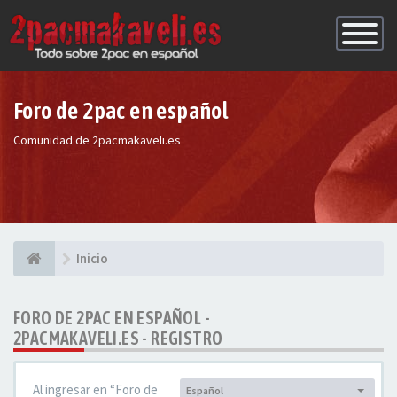
Conmutac
de
Navegaci
Foro de 2pac en español
Comunidad de 2pacmakaveli.es
Inicio
FORO DE 2PAC EN ESPAÑOL -
2PACMAKAVELI.ES - REGISTRO
Al ingresar en “Foro de
Español
Idioma: