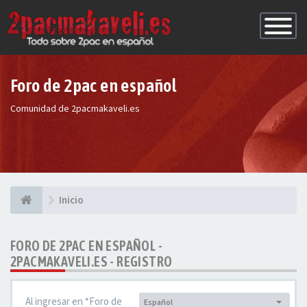
Conmutac
de
Navegaci
Foro de 2pac en español
Comunidad de 2pacmakaveli.es
Inicio
FORO DE 2PAC EN ESPAÑOL -
2PACMAKAVELI.ES - REGISTRO
Al ingresar en “Foro de
Español
Idioma: