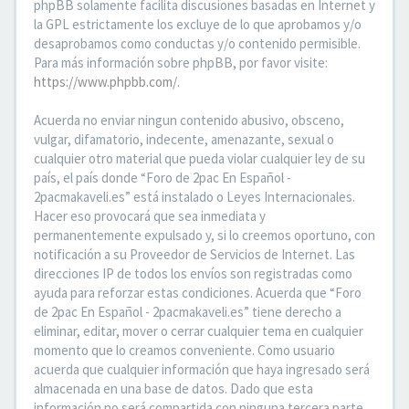
phpBB solamente facilita discusiones basadas en Internet y
la GPL estrictamente los excluye de lo que aprobamos y/o
desaprobamos como conductas y/o contenido permisible.
Para más información sobre phpBB, por favor visite:
https://www.phpbb.com/
.
Acuerda no enviar ningun contenido abusivo, obsceno,
vulgar, difamatorio, indecente, amenazante, sexual o
cualquier otro material que pueda violar cualquier ley de su
país, el país donde “Foro de 2pac En Español -
2pacmakaveli.es” está instalado o Leyes Internacionales.
Hacer eso provocará que sea inmediata y
permanentemente expulsado y, si lo creemos oportuno, con
notificación a su Proveedor de Servicios de Internet. Las
direcciones IP de todos los envíos son registradas como
ayuda para reforzar estas condiciones. Acuerda que “Foro
de 2pac En Español - 2pacmakaveli.es” tiene derecho a
eliminar, editar, mover o cerrar cualquier tema en cualquier
momento que lo creamos conveniente. Como usuario
acuerda que cualquier información que haya ingresado será
almacenada en una base de datos. Dado que esta
información no será compartida con ninguna tercera parte