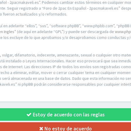
pañol - 2pacmakaveli.es”. Podemos cambiar estos términos en cualquier mo
te. Seguir registrado a “Foro de 2pac En Español - 2pacmakaveli.es” desp
o fueron actualizados y/o reformados.
í en adelante “ellos”, “sus”, “software phpBB”, “www.phpbb.com”, “phpBB L
en Ingles
” (de aquí en adelante “GPL”) y puede ser descargada de
www.php
nte los excluye de lo que aprobamos y/o desaprobamos como conductas y/o
ulgar, difamatorio, indecente, amenazante, sexual o cualquier otro materia
stá instalado o Leyes Internacionales. Hacer eso provocará que sea inmed
os de Internet. Las direcciones IP de todos los envíos son registradas com
recho a eliminar, editar, mover o cerrar cualquier tema en cualquier mom
o será almacenada en una base de datos. Dado que esta información no ser
kaveli.es” ni phpBB podrán considerarse responsables por cualquier intent
Estoy de acuerdo con las reglas
No estoy de acuerdo