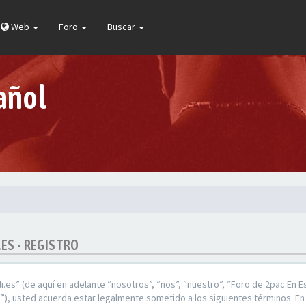
Web
Foro
Buscar
añol
.ES - REGISTRO
.es” (de aquí en adelante “nosotros”, “nos”, “nuestro”, “Foro de 2pac En E
), usted acuerda estar legalmente sometido a los siguientes términos. En