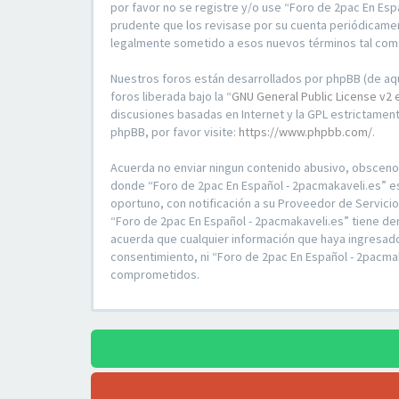
por favor no se registre y/o use “Foro de 2pac En Es
prudente que los revisase por su cuenta periódicamen
legalmente sometido a esos nuevos términos tal com
Nuestros foros están desarrollados por phpBB (de aqu
foros liberada bajo la “
GNU General Public License v2 
discusiones basadas en Internet y la GPL estrictame
phpBB, por favor visite:
https://www.phpbb.com/
.
Acuerda no enviar ningun contenido abusivo, obsceno, v
donde “Foro de 2pac En Español - 2pacmakaveli.es” e
oportuno, con notificación a su Proveedor de Servici
“Foro de 2pac En Español - 2pacmakaveli.es” tiene de
acuerda que cualquier información que haya ingresad
consentimiento, ni “Foro de 2pac En Español - 2pacma
comprometidos.