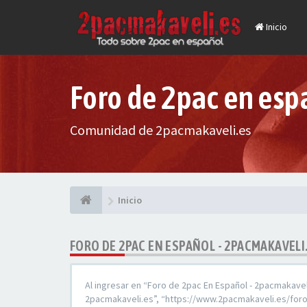
Inicio
Foro de 2pac en esp
Comunidad de 2pacmakaveli.es
Inicio
FORO DE 2PAC EN ESPAÑOL - 2PACMAKAVELI
Al ingresar en “Foro de 2pac En Español - 2pacmakaveli
2pacmakaveli.es”, “https://www.2pacmakaveli.es/foro”