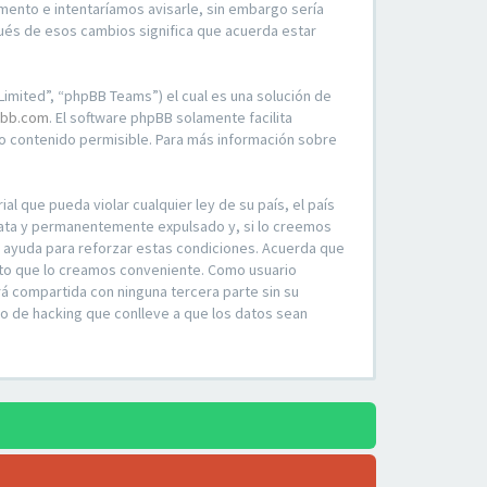
mento e intentaríamos avisarle, sin embargo sería
ués de esos cambios significa que acuerda estar
imited”, “phpBB Teams”) el cual es una solución de
bb.com
. El software phpBB solamente facilita
 contenido permisible. Para más información sobre
l que pueda violar cualquier ley de su país, el país
iata y permanentemente expulsado y, si lo creemos
o ayuda para reforzar estas condiciones. Acuerda que
ento que lo creamos conveniente. Como usuario
á compartida con ninguna tercera parte sin su
o de hacking que conlleve a que los datos sean