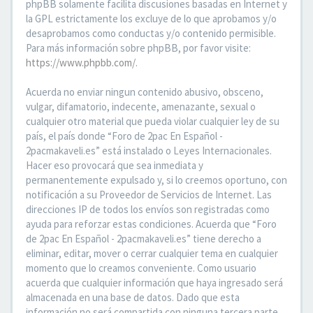
phpBB solamente facilita discusiones basadas en Internet y
la GPL estrictamente los excluye de lo que aprobamos y/o
desaprobamos como conductas y/o contenido permisible.
Para más información sobre phpBB, por favor visite:
https://www.phpbb.com/
.
Acuerda no enviar ningun contenido abusivo, obsceno,
vulgar, difamatorio, indecente, amenazante, sexual o
cualquier otro material que pueda violar cualquier ley de su
país, el país donde “Foro de 2pac En Español -
2pacmakaveli.es” está instalado o Leyes Internacionales.
Hacer eso provocará que sea inmediata y
permanentemente expulsado y, si lo creemos oportuno, con
notificación a su Proveedor de Servicios de Internet. Las
direcciones IP de todos los envíos son registradas como
ayuda para reforzar estas condiciones. Acuerda que “Foro
de 2pac En Español - 2pacmakaveli.es” tiene derecho a
eliminar, editar, mover o cerrar cualquier tema en cualquier
momento que lo creamos conveniente. Como usuario
acuerda que cualquier información que haya ingresado será
almacenada en una base de datos. Dado que esta
información no será compartida con ninguna tercera parte