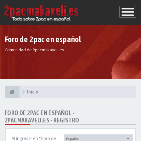
Conmutac
de
Navegaci
Foro de 2pac en español
Comunidad de 2pacmakaveli.es
Inicio
FORO DE 2PAC EN ESPAÑOL -
2PACMAKAVELI.ES - REGISTRO
Al ingresar en “Foro de
Español
Idioma: