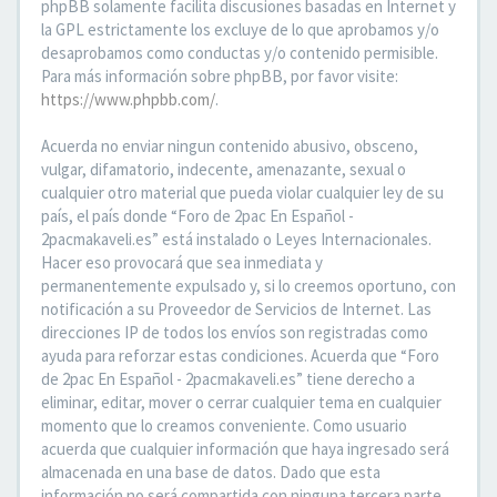
phpBB solamente facilita discusiones basadas en Internet y
la GPL estrictamente los excluye de lo que aprobamos y/o
desaprobamos como conductas y/o contenido permisible.
Para más información sobre phpBB, por favor visite:
https://www.phpbb.com/
.
Acuerda no enviar ningun contenido abusivo, obsceno,
vulgar, difamatorio, indecente, amenazante, sexual o
cualquier otro material que pueda violar cualquier ley de su
país, el país donde “Foro de 2pac En Español -
2pacmakaveli.es” está instalado o Leyes Internacionales.
Hacer eso provocará que sea inmediata y
permanentemente expulsado y, si lo creemos oportuno, con
notificación a su Proveedor de Servicios de Internet. Las
direcciones IP de todos los envíos son registradas como
ayuda para reforzar estas condiciones. Acuerda que “Foro
de 2pac En Español - 2pacmakaveli.es” tiene derecho a
eliminar, editar, mover o cerrar cualquier tema en cualquier
momento que lo creamos conveniente. Como usuario
acuerda que cualquier información que haya ingresado será
almacenada en una base de datos. Dado que esta
información no será compartida con ninguna tercera parte