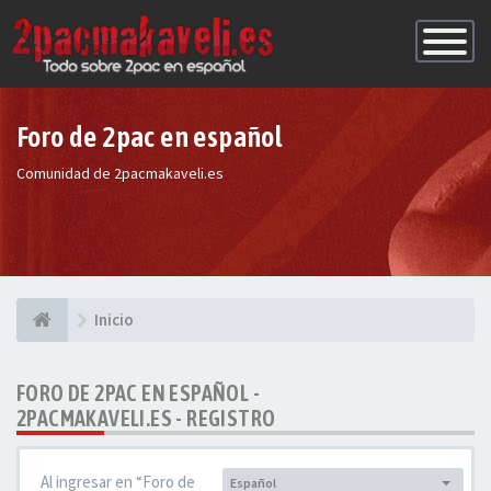
Conmutac
de
Navegaci
Foro de 2pac en español
Comunidad de 2pacmakaveli.es
Inicio
FORO DE 2PAC EN ESPAÑOL -
2PACMAKAVELI.ES - REGISTRO
Al ingresar en “Foro de
Español
Idioma: