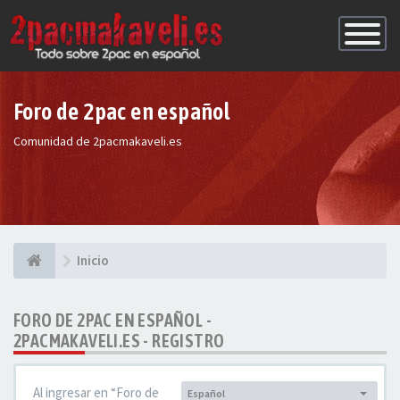
Conmutac
de
Navegaci
Foro de 2pac en español
Comunidad de 2pacmakaveli.es
Inicio
FORO DE 2PAC EN ESPAÑOL -
2PACMAKAVELI.ES - REGISTRO
Al ingresar en “Foro de
Español
Idioma: