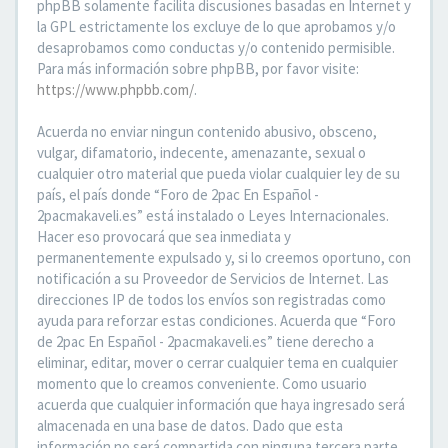
phpBB solamente facilita discusiones basadas en Internet y
la GPL estrictamente los excluye de lo que aprobamos y/o
desaprobamos como conductas y/o contenido permisible.
Para más información sobre phpBB, por favor visite:
https://www.phpbb.com/
.
Acuerda no enviar ningun contenido abusivo, obsceno,
vulgar, difamatorio, indecente, amenazante, sexual o
cualquier otro material que pueda violar cualquier ley de su
país, el país donde “Foro de 2pac En Español -
2pacmakaveli.es” está instalado o Leyes Internacionales.
Hacer eso provocará que sea inmediata y
permanentemente expulsado y, si lo creemos oportuno, con
notificación a su Proveedor de Servicios de Internet. Las
direcciones IP de todos los envíos son registradas como
ayuda para reforzar estas condiciones. Acuerda que “Foro
de 2pac En Español - 2pacmakaveli.es” tiene derecho a
eliminar, editar, mover o cerrar cualquier tema en cualquier
momento que lo creamos conveniente. Como usuario
acuerda que cualquier información que haya ingresado será
almacenada en una base de datos. Dado que esta
información no será compartida con ninguna tercera parte