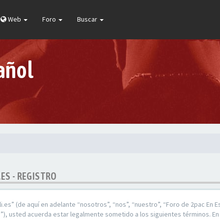
Web
Foro
Buscar
añol
.ES - REGISTRO
.es” (de aquí en adelante “nosotros”, “nos”, “nuestro”, “Foro de 2pac En E
), usted acuerda estar legalmente sometido a los siguientes términos. En