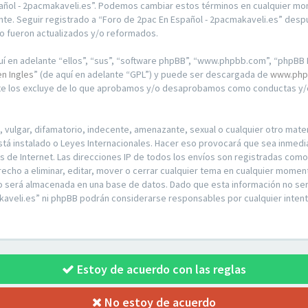
pañol - 2pacmakaveli.es”. Podemos cambiar estos términos en cualquier mo
te. Seguir registrado a “Foro de 2pac En Español - 2pacmakaveli.es” desp
o fueron actualizados y/o reformados.
í en adelante “ellos”, “sus”, “software phpBB”, “www.phpbb.com”, “phpBB L
en Ingles
” (de aquí en adelante “GPL”) y puede ser descargada de
www.php
nte los excluye de lo que aprobamos y/o desaprobamos como conductas y/o
ulgar, difamatorio, indecente, amenazante, sexual o cualquier otro materia
stá instalado o Leyes Internacionales. Hacer eso provocará que sea inmed
os de Internet. Las direcciones IP de todos los envíos son registradas com
recho a eliminar, editar, mover o cerrar cualquier tema en cualquier mom
o será almacenada en una base de datos. Dado que esta información no ser
kaveli.es” ni phpBB podrán considerarse responsables por cualquier intent
Estoy de acuerdo con las reglas
No estoy de acuerdo