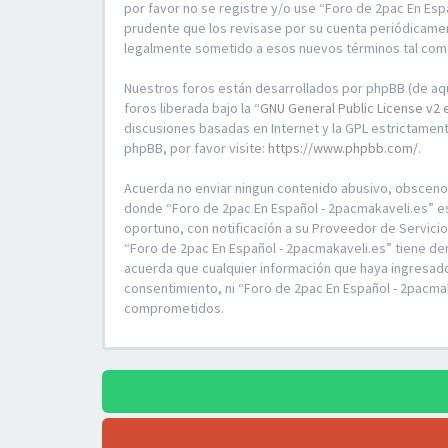
por favor no se registre y/o use “Foro de 2pac En Es
prudente que los revisase por su cuenta periódicamen
legalmente sometido a esos nuevos términos tal com
Nuestros foros están desarrollados por phpBB (de aqu
foros liberada bajo la “
GNU General Public License v2 
discusiones basadas en Internet y la GPL estrictame
phpBB, por favor visite:
https://www.phpbb.com/
.
Acuerda no enviar ningun contenido abusivo, obsceno, v
donde “Foro de 2pac En Español - 2pacmakaveli.es” e
oportuno, con notificación a su Proveedor de Servici
“Foro de 2pac En Español - 2pacmakaveli.es” tiene de
acuerda que cualquier información que haya ingresad
consentimiento, ni “Foro de 2pac En Español - 2pacma
comprometidos.