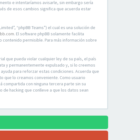
mento e intentaríamos avisarle, sin embargo sería
ués de esos cambios significa que acuerda estar
imited”, “phpBB Teams”) el cual es una solución de
bb.com
. El software phpBB solamente facilita
 contenido permisible. Para más información sobre
l que pueda violar cualquier ley de su país, el país
iata y permanentemente expulsado y, si lo creemos
o ayuda para reforzar estas condiciones. Acuerda que
ento que lo creamos conveniente. Como usuario
á compartida con ninguna tercera parte sin su
o de hacking que conlleve a que los datos sean