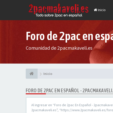
Inicio
Foro de 2pac en esp
Comunidad de 2pacmakaveli.es
Inicio
FORO DE 2PAC EN ESPAÑOL - 2PACMAKAVELI
Al ingresar en “Foro de 2pac En Español - 2pacmakaveli
2pacmakaveli.es”, “https://www.2pacmakaveli.es/foro”