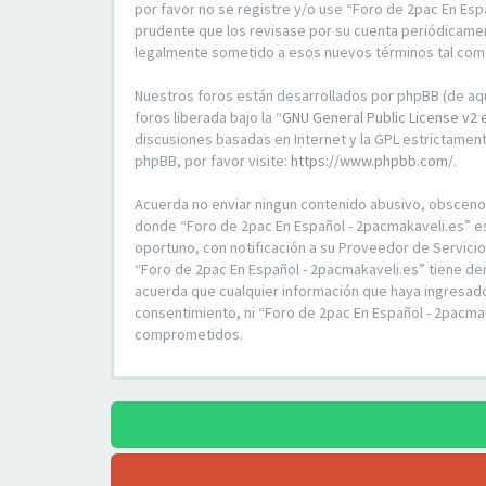
por favor no se registre y/o use “Foro de 2pac En Es
prudente que los revisase por su cuenta periódicamen
legalmente sometido a esos nuevos términos tal com
Nuestros foros están desarrollados por phpBB (de aqu
foros liberada bajo la “
GNU General Public License v2 
discusiones basadas en Internet y la GPL estrictame
phpBB, por favor visite:
https://www.phpbb.com/
.
Acuerda no enviar ningun contenido abusivo, obsceno, v
donde “Foro de 2pac En Español - 2pacmakaveli.es” e
oportuno, con notificación a su Proveedor de Servici
“Foro de 2pac En Español - 2pacmakaveli.es” tiene de
acuerda que cualquier información que haya ingresad
consentimiento, ni “Foro de 2pac En Español - 2pacma
comprometidos.