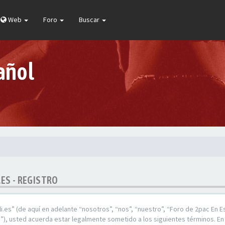
Web
Foro
Buscar
añol
.ES - REGISTRO
.es” (de aquí en adelante “nosotros”, “nos”, “nuestro”, “Foro de 2pac En E
), usted acuerda estar legalmente sometido a los siguientes términos. En