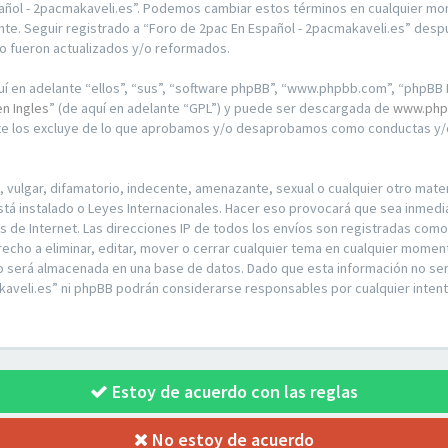
pañol - 2pacmakaveli.es”. Podemos cambiar estos términos en cualquier mo
te. Seguir registrado a “Foro de 2pac En Español - 2pacmakaveli.es” desp
o fueron actualizados y/o reformados.
í en adelante “ellos”, “sus”, “software phpBB”, “www.phpbb.com”, “phpBB L
en Ingles
” (de aquí en adelante “GPL”) y puede ser descargada de
www.php
nte los excluye de lo que aprobamos y/o desaprobamos como conductas y/o
ulgar, difamatorio, indecente, amenazante, sexual o cualquier otro materia
stá instalado o Leyes Internacionales. Hacer eso provocará que sea inmed
os de Internet. Las direcciones IP de todos los envíos son registradas com
recho a eliminar, editar, mover o cerrar cualquier tema en cualquier mom
o será almacenada en una base de datos. Dado que esta información no ser
kaveli.es” ni phpBB podrán considerarse responsables por cualquier intent
Estoy de acuerdo con las reglas
No estoy de acuerdo