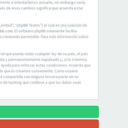
mento e intentaríamos avisarle, sin embargo sería
ués de esos cambios significa que acuerda estar
imited”, “phpBB Teams”) el cual es una solución de
bb.com
. El software phpBB solamente facilita
 contenido permisible. Para más información sobre
l que pueda violar cualquier ley de su país, el país
iata y permanentemente expulsado y, si lo creemos
o ayuda para reforzar estas condiciones. Acuerda que
ento que lo creamos conveniente. Como usuario
á compartida con ninguna tercera parte sin su
o de hacking que conlleve a que los datos sean