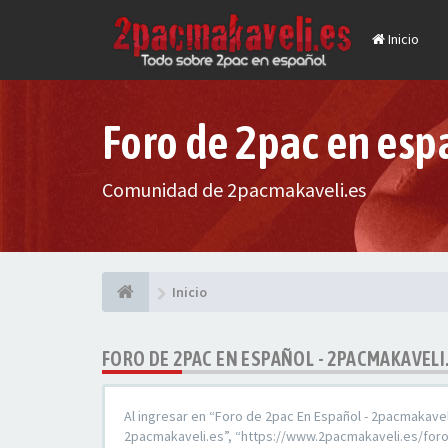
Inicio
Foro de 2pac en esp
Comunidad de 2pacmakaveli.es
Inicio
FORO DE 2PAC EN ESPAÑOL - 2PACMAKAVELI
Al ingresar en “Foro de 2pac En Español - 2pacmakaveli
2pacmakaveli.es”, “https://www.2pacmakaveli.es/foro”