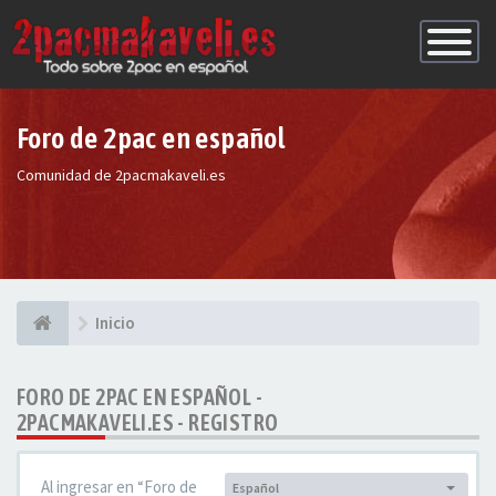
Conmutac
de
Navegaci
Foro de 2pac en español
Comunidad de 2pacmakaveli.es
Inicio
FORO DE 2PAC EN ESPAÑOL -
2PACMAKAVELI.ES - REGISTRO
Al ingresar en “Foro de
Español
Idioma: