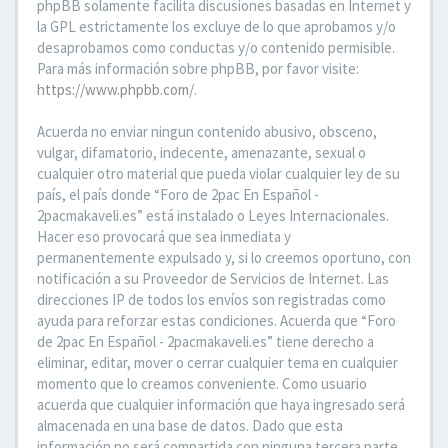
phpBB solamente facilita discusiones basadas en Internet y
la GPL estrictamente los excluye de lo que aprobamos y/o
desaprobamos como conductas y/o contenido permisible.
Para más información sobre phpBB, por favor visite:
https://www.phpbb.com/
.
Acuerda no enviar ningun contenido abusivo, obsceno,
vulgar, difamatorio, indecente, amenazante, sexual o
cualquier otro material que pueda violar cualquier ley de su
país, el país donde “Foro de 2pac En Español -
2pacmakaveli.es” está instalado o Leyes Internacionales.
Hacer eso provocará que sea inmediata y
permanentemente expulsado y, si lo creemos oportuno, con
notificación a su Proveedor de Servicios de Internet. Las
direcciones IP de todos los envíos son registradas como
ayuda para reforzar estas condiciones. Acuerda que “Foro
de 2pac En Español - 2pacmakaveli.es” tiene derecho a
eliminar, editar, mover o cerrar cualquier tema en cualquier
momento que lo creamos conveniente. Como usuario
acuerda que cualquier información que haya ingresado será
almacenada en una base de datos. Dado que esta
información no será compartida con ninguna tercera parte