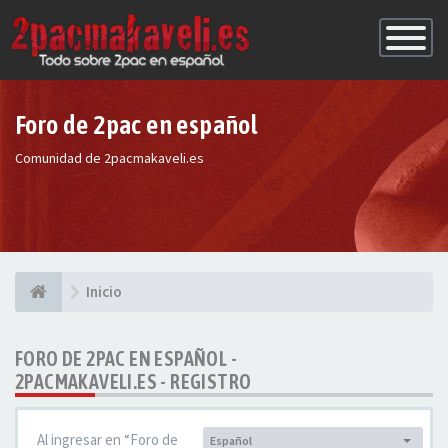
Conmutac
de
Navegaci
Foro de 2pac en español
Comunidad de 2pacmakaveli.es
Inicio
FORO DE 2PAC EN ESPAÑOL -
2PACMAKAVELI.ES - REGISTRO
Al ingresar en “Foro de
Español
Idioma: