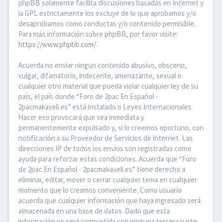
phpBB solamente facilita discusiones basadas en Internet y
la GPL estrictamente los excluye de lo que aprobamos y/o
desaprobamos como conductas y/o contenido permisible.
Para más información sobre phpBB, por favor visite:
https://www.phpbb.com/
.
Acuerda no enviar ningun contenido abusivo, obsceno,
vulgar, difamatorio, indecente, amenazante, sexual o
cualquier otro material que pueda violar cualquier ley de su
país, el país donde “Foro de 2pac En Español -
2pacmakaveli.es” está instalado o Leyes Internacionales.
Hacer eso provocará que sea inmediata y
permanentemente expulsado y, si lo creemos oportuno, con
notificación a su Proveedor de Servicios de Internet. Las
direcciones IP de todos los envíos son registradas como
ayuda para reforzar estas condiciones. Acuerda que “Foro
de 2pac En Español - 2pacmakaveli.es” tiene derecho a
eliminar, editar, mover o cerrar cualquier tema en cualquier
momento que lo creamos conveniente. Como usuario
acuerda que cualquier información que haya ingresado será
almacenada en una base de datos. Dado que esta
información no será compartida con ninguna tercera parte