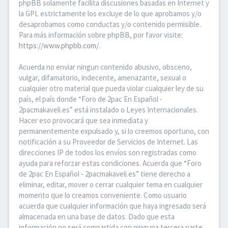
phpBB solamente facilita discusiones basadas en Internet y
la GPL estrictamente los excluye de lo que aprobamos y/o
desaprobamos como conductas y/o contenido permisible.
Para más información sobre phpBB, por favor visite:
https://www.phpbb.com/
.
Acuerda no enviar ningun contenido abusivo, obsceno,
vulgar, difamatorio, indecente, amenazante, sexual o
cualquier otro material que pueda violar cualquier ley de su
país, el país donde “Foro de 2pac En Español -
2pacmakaveli.es” está instalado o Leyes Internacionales.
Hacer eso provocará que sea inmediata y
permanentemente expulsado y, si lo creemos oportuno, con
notificación a su Proveedor de Servicios de Internet. Las
direcciones IP de todos los envíos son registradas como
ayuda para reforzar estas condiciones. Acuerda que “Foro
de 2pac En Español - 2pacmakaveli.es” tiene derecho a
eliminar, editar, mover o cerrar cualquier tema en cualquier
momento que lo creamos conveniente. Como usuario
acuerda que cualquier información que haya ingresado será
almacenada en una base de datos. Dado que esta
información no será compartida con ninguna tercera parte