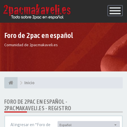
Conmutac
de
Navegaci
Foro de 2pac en español
Comunidad de 2pacmakaveli.es
Inicio
FORO DE 2PAC EN ESPAÑOL -
2PACMAKAVELI.ES - REGISTRO
Al ingresar en “Foro de
Español
Idioma: