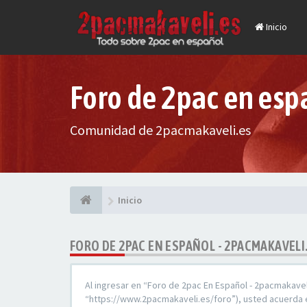
Inicio
Foro de 2pac en esp
Comunidad de 2pacmakaveli.es
Inicio
FORO DE 2PAC EN ESPAÑOL - 2PACMAKAVELI
Al ingresar en “Foro de 2pac En Español - 2pacmakavel
“https://www.2pacmakaveli.es/foro”), usted acuerda e