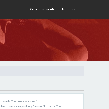
×
Crear una cuenta
Identificarse
spañol - 2pacmakaveli.es”,
 favor no se registre y/o use “Foro de 2pac En