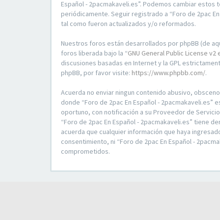
Español - 2pacmakaveli.es”. Podemos cambiar estos t
periódicamente. Seguir registrado a “Foro de 2pac E
tal como fueron actualizados y/o reformados.
Nuestros foros están desarrollados por phpBB (de aqu
foros liberada bajo la “
GNU General Public License v2 
discusiones basadas en Internet y la GPL estrictame
phpBB, por favor visite:
https://www.phpbb.com/
.
Acuerda no enviar ningun contenido abusivo, obsceno, v
donde “Foro de 2pac En Español - 2pacmakaveli.es” e
oportuno, con notificación a su Proveedor de Servici
“Foro de 2pac En Español - 2pacmakaveli.es” tiene de
acuerda que cualquier información que haya ingresad
consentimiento, ni “Foro de 2pac En Español - 2pacma
comprometidos.