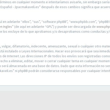
érminos en cualquier momento e intentaríamos avisarle, sin embargo sería
n Español - 2pacmakaveli.es” después de esos cambios significa que acue
í en adelante “ellos”, “sus”, “software phpBB”, “www.phpbb.com”, “phpBB L
en Ingles
” (de aquí en adelante “GPL”) y puede ser descargada de
www.php
nte los excluye de lo que aprobamos y/o desaprobamos como conductas y/o
ulgar, difamatorio, indecente, amenazante, sexual o cualquier otro materia
stá instalado o Leyes Internacionales. Hacer eso provocará que sea inmed
os de Internet. Las direcciones IP de todos los envíos son registradas com
recho a eliminar, editar, mover o cerrar cualquier tema en cualquier mom
o será almacenada en una base de datos. Dado que esta información no ser
kaveli.es” ni phpBB podrán considerarse responsables por cualquier intent