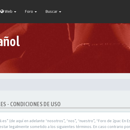
Web
Foro
Buscar
añol
.ES - CONDICIONES DE USO
i.es” (de aquí en adelante “nosotros”, “nos”, “nuestro”, “Foro de 2pac En E
star legalmente sometido a los siguientes términos. En caso contrario por