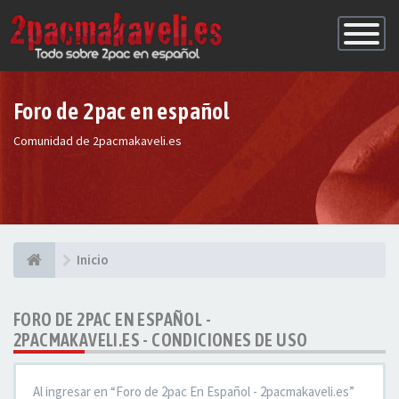
Conmutac
de
Navegaci
Foro de 2pac en español
Comunidad de 2pacmakaveli.es
Inicio
FORO DE 2PAC EN ESPAÑOL -
2PACMAKAVELI.ES - CONDICIONES DE USO
Al ingresar en “Foro de 2pac En Español - 2pacmakaveli.es”