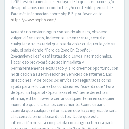
la GPL estrictamente los excluye de lo que aprobamos y/o
desaprobamos como conductas y/o contenido permisible.
Para más información sobre phpBB, por favor visite:
https://www.phpbb.com/
.
Acuerda no enviar ningun contenido abusivo, obsceno,
vulgar, difamatorio, indecente, amenazante, sexual o
cualquier otro material que pueda violar cualquier ley de su
país, el país donde “Foro de 2pac En Español -
2pacmakaveli.es” está instalado o Leyes Internacionales.
Hacer eso provocará que sea inmediata y
permanentemente expulsado y, si lo creemos oportuno, con
notificación a su Proveedor de Servicios de Internet. Las
direcciones IP de todos los envíos son registradas como
ayuda para reforzar estas condiciones. Acuerda que “Foro
de 2pac En Español - 2pacmakaveli.es” tiene derecho a
eliminar, editar, mover o cerrar cualquier tema en cualquier
momento que lo creamos conveniente. Como usuario
acuerda que cualquier información que haya ingresado será
almacenada en una base de datos. Dado que esta
información no será compartida con ninguna tercera parte
sin su consentimiento, ni “Foro de 2pac En Español -