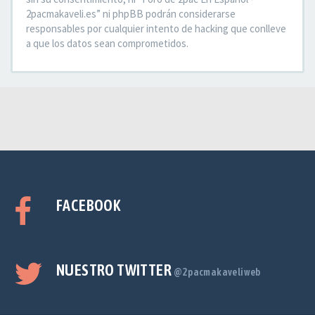
2pacmakaveli.es” ni phpBB podrán considerarse
responsables por cualquier intento de hacking que conlleve
a que los datos sean comprometidos.
FACEBOOK
NUESTRO TWITTER
@2pacmakaveliweb