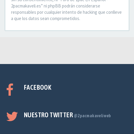
2pacmakaveli.es” ni phpBB podrán considerarse
responsables por cualquier intento de hacking que conlleve
a que los datos sean comprometidos.
FACEBOOK
NUESTRO TWITTER
@2pacmakaveliweb