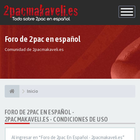
Conmutac
de
Navegaci
Foro de 2pac en español
Comunidad de 2pacmakaveli.es
Inicio
FORO DE 2PAC EN ESPAÑOL -
2PACMAKAVELI.ES - CONDICIONES DE USO
Al ingresar en “Foro de 2pac En Español - 2pacmakaveli.es”