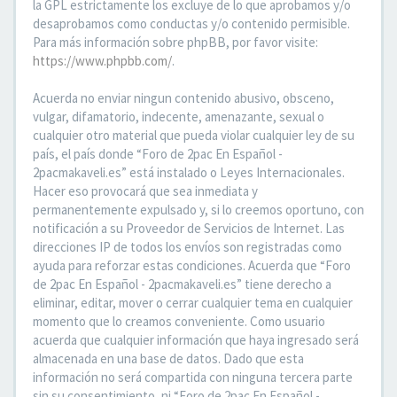
la GPL estrictamente los excluye de lo que aprobamos y/o
desaprobamos como conductas y/o contenido permisible.
Para más información sobre phpBB, por favor visite:
https://www.phpbb.com/
.
Acuerda no enviar ningun contenido abusivo, obsceno,
vulgar, difamatorio, indecente, amenazante, sexual o
cualquier otro material que pueda violar cualquier ley de su
país, el país donde “Foro de 2pac En Español -
2pacmakaveli.es” está instalado o Leyes Internacionales.
Hacer eso provocará que sea inmediata y
permanentemente expulsado y, si lo creemos oportuno, con
notificación a su Proveedor de Servicios de Internet. Las
direcciones IP de todos los envíos son registradas como
ayuda para reforzar estas condiciones. Acuerda que “Foro
de 2pac En Español - 2pacmakaveli.es” tiene derecho a
eliminar, editar, mover o cerrar cualquier tema en cualquier
momento que lo creamos conveniente. Como usuario
acuerda que cualquier información que haya ingresado será
almacenada en una base de datos. Dado que esta
información no será compartida con ninguna tercera parte
sin su consentimiento, ni “Foro de 2pac En Español -