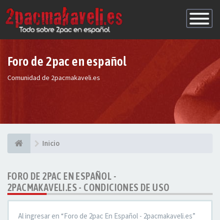
Conmutac
de
Navegaci
Foro de 2pac en español
Comunidad de 2pacmakaveli.es
Inicio
FORO DE 2PAC EN ESPAÑOL -
2PACMAKAVELI.ES - CONDICIONES DE USO
Al ingresar en “Foro de 2pac En Español - 2pacmakaveli.es”