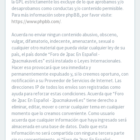
la GPL estrictamente los excluye de lo que aprobamos y/o
desaprobamos como conductas y/o contenido permisible.
Para más información sobre phpBB, por favor visite:
https://www.phpbb.com/
.
Acuerda no enviar ningun contenido abusivo, obsceno,
vulgar, difamatorio, indecente, amenazante, sexual o
cualquier otro material que pueda violar cualquier ley de su
país, el país donde “Foro de 2pac En Español -
2pacmakaveli.es” está instalado o Leyes Internacionales.
Hacer eso provocará que sea inmediata y
permanentemente expulsado y, si lo creemos oportuno, con
notificación a su Proveedor de Servicios de Internet. Las
direcciones IP de todos los envíos son registradas como
ayuda para reforzar estas condiciones. Acuerda que “Foro
de 2pac En Español - 2pacmakaveli.es” tiene derecho a
eliminar, editar, mover o cerrar cualquier tema en cualquier
momento que lo creamos conveniente. Como usuario
acuerda que cualquier información que haya ingresado será
almacenada en una base de datos. Dado que esta
información no será compartida con ninguna tercera parte
sin su consentimiento, ni “Foro de 2pac En Español -