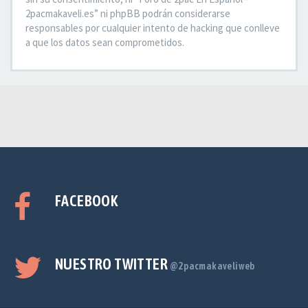
2pacmakaveli.es” ni phpBB podrán considerarse
responsables por cualquier intento de hacking que conlleve
a que los datos sean comprometidos.
FACEBOOK
NUESTRO TWITTER
@2pacmakaveliweb