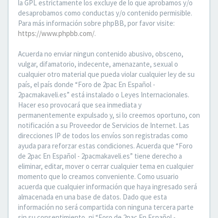
la GPL estrictamente los excluye de lo que aprobamos y/o
desaprobamos como conductas y/o contenido permisible.
Para más información sobre phpBB, por favor visite:
https://www.phpbb.com/
.
Acuerda no enviar ningun contenido abusivo, obsceno,
vulgar, difamatorio, indecente, amenazante, sexual o
cualquier otro material que pueda violar cualquier ley de su
país, el país donde “Foro de 2pac En Español -
2pacmakaveli.es” está instalado o Leyes Internacionales.
Hacer eso provocará que sea inmediata y
permanentemente expulsado y, si lo creemos oportuno, con
notificación a su Proveedor de Servicios de Internet. Las
direcciones IP de todos los envíos son registradas como
ayuda para reforzar estas condiciones. Acuerda que “Foro
de 2pac En Español - 2pacmakaveli.es” tiene derecho a
eliminar, editar, mover o cerrar cualquier tema en cualquier
momento que lo creamos conveniente. Como usuario
acuerda que cualquier información que haya ingresado será
almacenada en una base de datos. Dado que esta
información no será compartida con ninguna tercera parte
sin su consentimiento, ni “Foro de 2pac En Español -