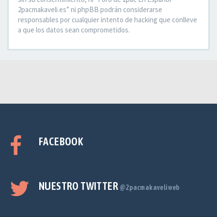
2pacmakaveli.es” ni phpBB podrán considerarse
responsables por cualquier intento de hacking que conlleve
a que los datos sean comprometidos.
FACEBOOK
NUESTRO TWITTER
@2pacmakaveliweb