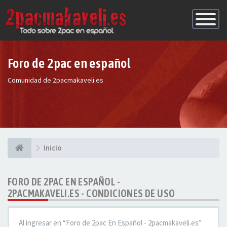
Conmutac
de
Navegaci
Foro de 2pac en español
Comunidad de 2pacmakaveli.es
Inicio
FORO DE 2PAC EN ESPAÑOL -
2PACMAKAVELI.ES - CONDICIONES DE USO
Al ingresar en “Foro de 2pac En Español - 2pacmakaveli.es”