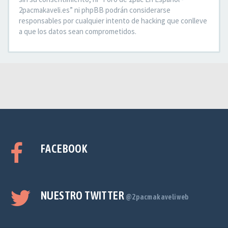
2pacmakaveli.es” ni phpBB podrán considerarse
responsables por cualquier intento de hacking que conlleve
a que los datos sean comprometidos.
FACEBOOK
NUESTRO TWITTER
@2pacmakaveliweb