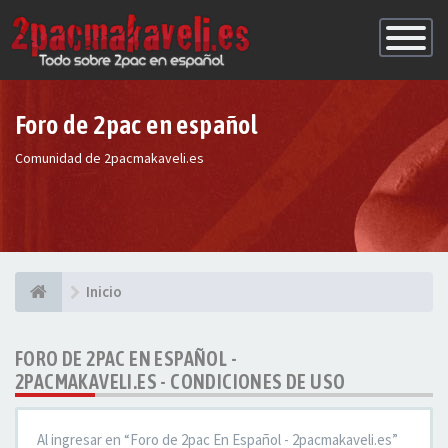
Conmutac
de
Navegaci
Foro de 2pac en español
Comunidad de 2pacmakaveli.es
Inicio
FORO DE 2PAC EN ESPAÑOL -
2PACMAKAVELI.ES - CONDICIONES DE USO
Al ingresar en “Foro de 2pac En Español - 2pacmakaveli.es”