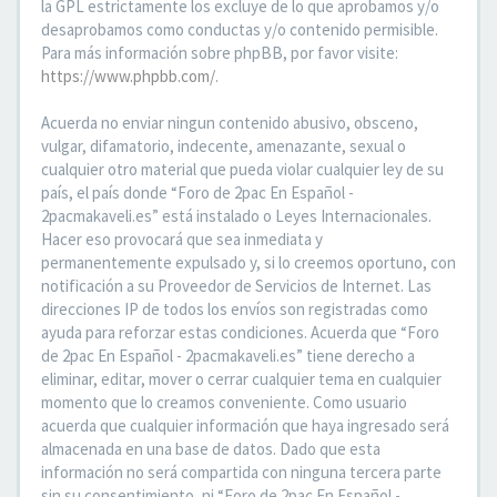
la GPL estrictamente los excluye de lo que aprobamos y/o
desaprobamos como conductas y/o contenido permisible.
Para más información sobre phpBB, por favor visite:
https://www.phpbb.com/
.
Acuerda no enviar ningun contenido abusivo, obsceno,
vulgar, difamatorio, indecente, amenazante, sexual o
cualquier otro material que pueda violar cualquier ley de su
país, el país donde “Foro de 2pac En Español -
2pacmakaveli.es” está instalado o Leyes Internacionales.
Hacer eso provocará que sea inmediata y
permanentemente expulsado y, si lo creemos oportuno, con
notificación a su Proveedor de Servicios de Internet. Las
direcciones IP de todos los envíos son registradas como
ayuda para reforzar estas condiciones. Acuerda que “Foro
de 2pac En Español - 2pacmakaveli.es” tiene derecho a
eliminar, editar, mover o cerrar cualquier tema en cualquier
momento que lo creamos conveniente. Como usuario
acuerda que cualquier información que haya ingresado será
almacenada en una base de datos. Dado que esta
información no será compartida con ninguna tercera parte
sin su consentimiento, ni “Foro de 2pac En Español -