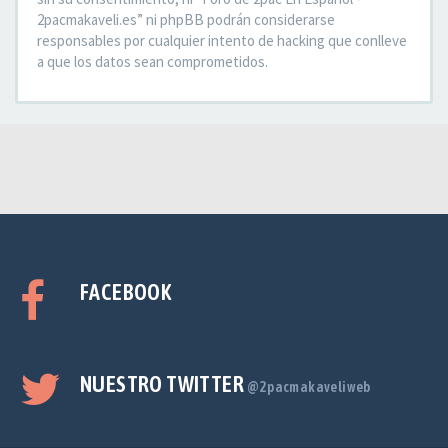
2pacmakaveli.es” ni phpBB podrán considerarse
responsables por cualquier intento de hacking que conlleve
a que los datos sean comprometidos.
FACEBOOK
NUESTRO TWITTER
@2pacmakaveliweb