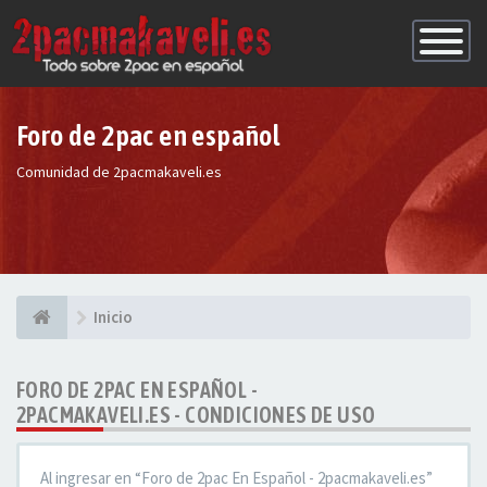
Conmutac
de
Navegaci
Foro de 2pac en español
Comunidad de 2pacmakaveli.es
Inicio
FORO DE 2PAC EN ESPAÑOL -
2PACMAKAVELI.ES - CONDICIONES DE USO
Al ingresar en “Foro de 2pac En Español - 2pacmakaveli.es”