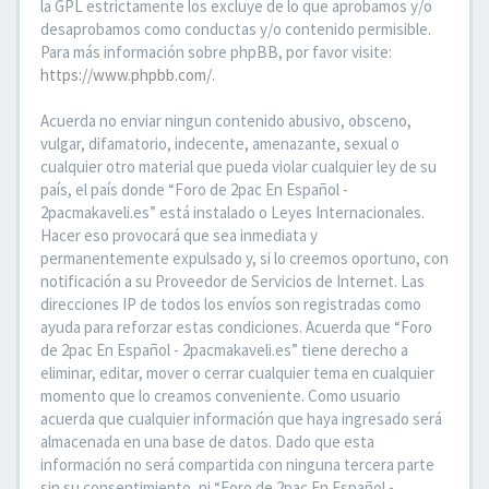
la GPL estrictamente los excluye de lo que aprobamos y/o
desaprobamos como conductas y/o contenido permisible.
Para más información sobre phpBB, por favor visite:
https://www.phpbb.com/
.
Acuerda no enviar ningun contenido abusivo, obsceno,
vulgar, difamatorio, indecente, amenazante, sexual o
cualquier otro material que pueda violar cualquier ley de su
país, el país donde “Foro de 2pac En Español -
2pacmakaveli.es” está instalado o Leyes Internacionales.
Hacer eso provocará que sea inmediata y
permanentemente expulsado y, si lo creemos oportuno, con
notificación a su Proveedor de Servicios de Internet. Las
direcciones IP de todos los envíos son registradas como
ayuda para reforzar estas condiciones. Acuerda que “Foro
de 2pac En Español - 2pacmakaveli.es” tiene derecho a
eliminar, editar, mover o cerrar cualquier tema en cualquier
momento que lo creamos conveniente. Como usuario
acuerda que cualquier información que haya ingresado será
almacenada en una base de datos. Dado que esta
información no será compartida con ninguna tercera parte
sin su consentimiento, ni “Foro de 2pac En Español -