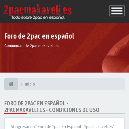
Conmutac
de
Navegaci
Foro de 2pac en español
Comunidad de 2pacmakaveli.es
Inicio
FORO DE 2PAC EN ESPAÑOL -
2PACMAKAVELI.ES - CONDICIONES DE USO
Al ingresar en “Foro de 2pac En Español - 2pacmakaveli.es”