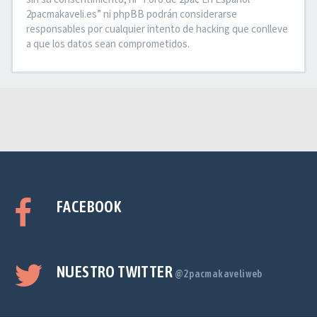
2pacmakaveli.es” ni phpBB podrán considerarse
responsables por cualquier intento de hacking que conlleve
a que los datos sean comprometidos.
FACEBOOK
NUESTRO TWITTER
@2pacmakaveliweb