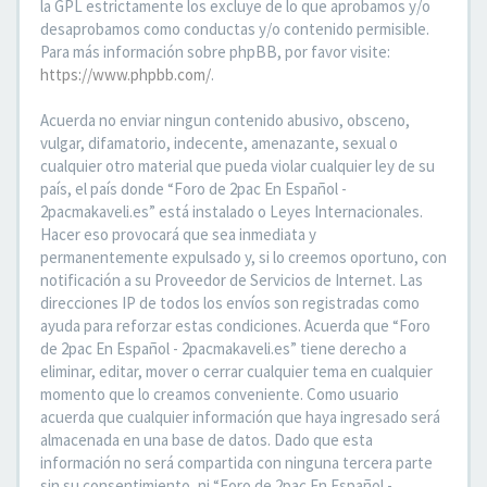
la GPL estrictamente los excluye de lo que aprobamos y/o
desaprobamos como conductas y/o contenido permisible.
Para más información sobre phpBB, por favor visite:
https://www.phpbb.com/
.
Acuerda no enviar ningun contenido abusivo, obsceno,
vulgar, difamatorio, indecente, amenazante, sexual o
cualquier otro material que pueda violar cualquier ley de su
país, el país donde “Foro de 2pac En Español -
2pacmakaveli.es” está instalado o Leyes Internacionales.
Hacer eso provocará que sea inmediata y
permanentemente expulsado y, si lo creemos oportuno, con
notificación a su Proveedor de Servicios de Internet. Las
direcciones IP de todos los envíos son registradas como
ayuda para reforzar estas condiciones. Acuerda que “Foro
de 2pac En Español - 2pacmakaveli.es” tiene derecho a
eliminar, editar, mover o cerrar cualquier tema en cualquier
momento que lo creamos conveniente. Como usuario
acuerda que cualquier información que haya ingresado será
almacenada en una base de datos. Dado que esta
información no será compartida con ninguna tercera parte
sin su consentimiento, ni “Foro de 2pac En Español -