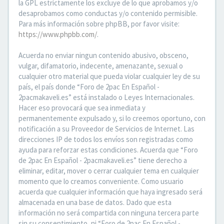
la GPL estrictamente los excluye de lo que aprobamos y/o
desaprobamos como conductas y/o contenido permisible.
Para más información sobre phpBB, por favor visite:
https://www.phpbb.com/
.
Acuerda no enviar ningun contenido abusivo, obsceno,
vulgar, difamatorio, indecente, amenazante, sexual o
cualquier otro material que pueda violar cualquier ley de su
país, el país donde “Foro de 2pac En Español -
2pacmakaveli.es” está instalado o Leyes Internacionales.
Hacer eso provocará que sea inmediata y
permanentemente expulsado y, si lo creemos oportuno, con
notificación a su Proveedor de Servicios de Internet. Las
direcciones IP de todos los envíos son registradas como
ayuda para reforzar estas condiciones. Acuerda que “Foro
de 2pac En Español - 2pacmakaveli.es” tiene derecho a
eliminar, editar, mover o cerrar cualquier tema en cualquier
momento que lo creamos conveniente. Como usuario
acuerda que cualquier información que haya ingresado será
almacenada en una base de datos. Dado que esta
información no será compartida con ninguna tercera parte
sin su consentimiento, ni “Foro de 2pac En Español -