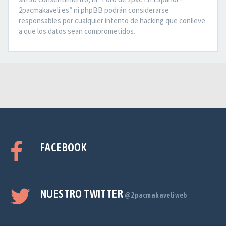
2pacmakaveli.es” ni phpBB podrán considerarse
responsables por cualquier intento de hacking que conlleve
a que los datos sean comprometidos.
FACEBOOK
NUESTRO TWITTER
@2pacmakaveliweb