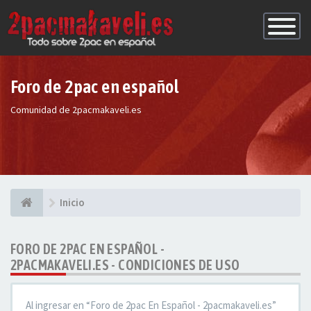
Conmutac
de
Navegaci
Foro de 2pac en español
Comunidad de 2pacmakaveli.es
Inicio
FORO DE 2PAC EN ESPAÑOL -
2PACMAKAVELI.ES - CONDICIONES DE USO
Al ingresar en “Foro de 2pac En Español - 2pacmakaveli.es”