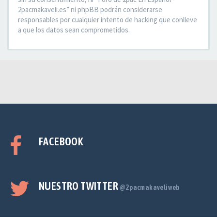
2pacmakaveli.es” ni phpBB podrán considerarse
responsables por cualquier intento de hacking que conlleve
a que los datos sean comprometidos.
FACEBOOK
NUESTRO TWITTER
@2pacmakaveliweb