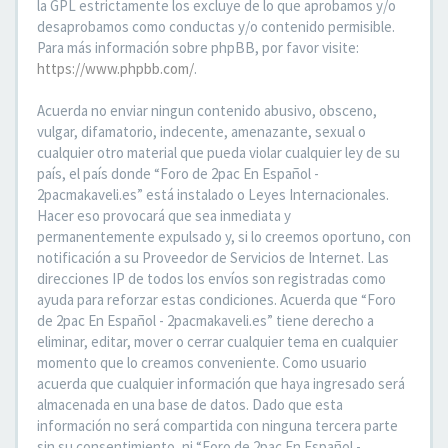
la GPL estrictamente los excluye de lo que aprobamos y/o
desaprobamos como conductas y/o contenido permisible.
Para más información sobre phpBB, por favor visite:
https://www.phpbb.com/
.
Acuerda no enviar ningun contenido abusivo, obsceno,
vulgar, difamatorio, indecente, amenazante, sexual o
cualquier otro material que pueda violar cualquier ley de su
país, el país donde “Foro de 2pac En Español -
2pacmakaveli.es” está instalado o Leyes Internacionales.
Hacer eso provocará que sea inmediata y
permanentemente expulsado y, si lo creemos oportuno, con
notificación a su Proveedor de Servicios de Internet. Las
direcciones IP de todos los envíos son registradas como
ayuda para reforzar estas condiciones. Acuerda que “Foro
de 2pac En Español - 2pacmakaveli.es” tiene derecho a
eliminar, editar, mover o cerrar cualquier tema en cualquier
momento que lo creamos conveniente. Como usuario
acuerda que cualquier información que haya ingresado será
almacenada en una base de datos. Dado que esta
información no será compartida con ninguna tercera parte
sin su consentimiento, ni “Foro de 2pac En Español -