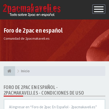
Conmutac
de
Navegaci
Foro de 2pac en español
Comunidad de 2pacmakaveli.es
Inicio
FORO DE 2PAC EN ESPAÑOL -
2PACMAKAVELI.ES - CONDICIONES DE USO
Al ingresar en “Foro de 2pac En Español - 2pacmakaveli.es”