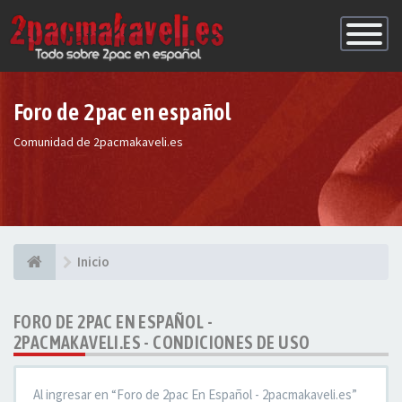
Conmutac
de
Navegaci
Foro de 2pac en español
Comunidad de 2pacmakaveli.es
Inicio
FORO DE 2PAC EN ESPAÑOL -
2PACMAKAVELI.ES - CONDICIONES DE USO
Al ingresar en “Foro de 2pac En Español - 2pacmakaveli.es”