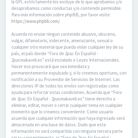
la GPL estrictamente los excluye de lo que aprobamos y/o
desaprobamos como conductas y/o contenido permisible.
Para más información sobre phpBB, por favor visite:
https://www.phpbb.com/
.
Acuerda no enviar ningun contenido abusivo, obsceno,
vulgar, difamatorio, indecente, amenazante, sexual o
cualquier otro material que pueda violar cualquier ley de su
país, el país donde “Foro de 2pac En Español -
2pacmakaveli.es” está instalado o Leyes Internacionales.
Hacer eso provocará que sea inmediata y
permanentemente expulsado y, si lo creemos oportuno, con
notificación a su Proveedor de Servicios de Internet. Las
direcciones IP de todos los envíos son registradas como
ayuda para reforzar estas condiciones. Acuerda que “Foro
de 2pac En Español - 2pacmakaveli.es” tiene derecho a
eliminar, editar, mover o cerrar cualquier tema en cualquier
momento que lo creamos conveniente. Como usuario
acuerda que cualquier información que haya ingresado será
almacenada en una base de datos. Dado que esta
información no será compartida con ninguna tercera parte
sin su consentimiento, ni “Foro de 2pac En Español -