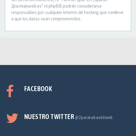
2pacmakaveli.es” ni phpBB podrán considerarse
responsables por cualquier intento de hacking que conlleve
a que los datos sean comprometidos.
FACEBOOK
NUESTRO TWITTER
@2pacmakaveliweb