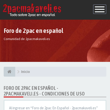
Conmutac
de
Navegaci
Foro de 2pac en español
Comunidad de 2pacmakaveli.es
Inicio
FORO DE 2PAC EN ESPAÑOL -
2PACMAKAVELI.ES - CONDICIONES DE USO
Al ingresar en “Foro de 2pac En Español - 2pacmakaveli.es”