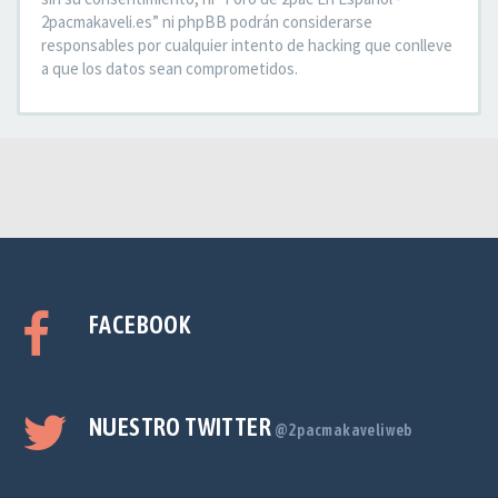
2pacmakaveli.es” ni phpBB podrán considerarse
responsables por cualquier intento de hacking que conlleve
a que los datos sean comprometidos.
FACEBOOK
NUESTRO TWITTER
@2pacmakaveliweb