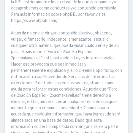
la GPL estrictamente los excluye de lo que aprobamos y/o
desaprobamos como conductas y/o contenido permisible.
Para más información sobre phpBB, por favor visite:
https://www.phpbb.com/
.
Acuerda no enviar ningun contenido abusivo, obsceno,
vulgar, difamatorio, indecente, amenazante, sexual o
cualquier otro material que pueda violar cualquier ley de su
país, el país donde “Foro de 2pac En Español -
2pacmakaveli.es” está instalado o Leyes Internacionales.
Hacer eso provocará que sea inmediata y
permanentemente expulsado y, si lo creemos oportuno, con
notificación a su Proveedor de Servicios de Internet. Las
direcciones IP de todos los envíos son registradas como
ayuda para reforzar estas condiciones. Acuerda que “Foro
de 2pac En Español - 2pacmakaveli.es” tiene derecho a
eliminar, editar, mover o cerrar cualquier tema en cualquier
momento que lo creamos conveniente. Como usuario
acuerda que cualquier información que haya ingresado será
almacenada en una base de datos. Dado que esta
información no será compartida con ninguna tercera parte
sin su consentimiento, ni “Foro de 2pac En Español -