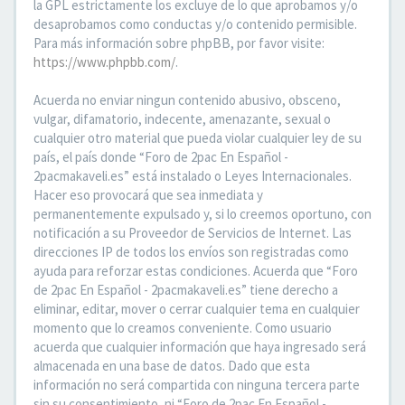
la GPL estrictamente los excluye de lo que aprobamos y/o
desaprobamos como conductas y/o contenido permisible.
Para más información sobre phpBB, por favor visite:
https://www.phpbb.com/
.
Acuerda no enviar ningun contenido abusivo, obsceno,
vulgar, difamatorio, indecente, amenazante, sexual o
cualquier otro material que pueda violar cualquier ley de su
país, el país donde “Foro de 2pac En Español -
2pacmakaveli.es” está instalado o Leyes Internacionales.
Hacer eso provocará que sea inmediata y
permanentemente expulsado y, si lo creemos oportuno, con
notificación a su Proveedor de Servicios de Internet. Las
direcciones IP de todos los envíos son registradas como
ayuda para reforzar estas condiciones. Acuerda que “Foro
de 2pac En Español - 2pacmakaveli.es” tiene derecho a
eliminar, editar, mover o cerrar cualquier tema en cualquier
momento que lo creamos conveniente. Como usuario
acuerda que cualquier información que haya ingresado será
almacenada en una base de datos. Dado que esta
información no será compartida con ninguna tercera parte
sin su consentimiento, ni “Foro de 2pac En Español -