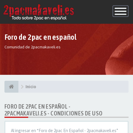
Conmutac
de
Navegaci
Foro de 2pac en español
Comunidad de 2pacmakaveli.es
Inicio
FORO DE 2PAC EN ESPAÑOL -
2PACMAKAVELI.ES - CONDICIONES DE USO
Al ingresar en “Foro de 2pac En Español - 2pacmakaveli.es”