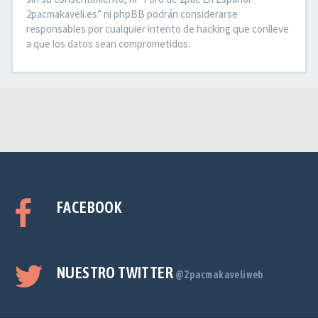
2pacmakaveli.es” ni phpBB podrán considerarse
responsables por cualquier intento de hacking que conlleve
a que los datos sean comprometidos.
FACEBOOK
NUESTRO TWITTER
@2pacmakaveliweb