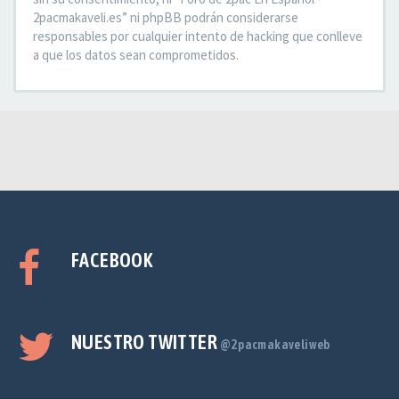
2pacmakaveli.es” ni phpBB podrán considerarse
responsables por cualquier intento de hacking que conlleve
a que los datos sean comprometidos.
FACEBOOK
NUESTRO TWITTER
@2pacmakaveliweb