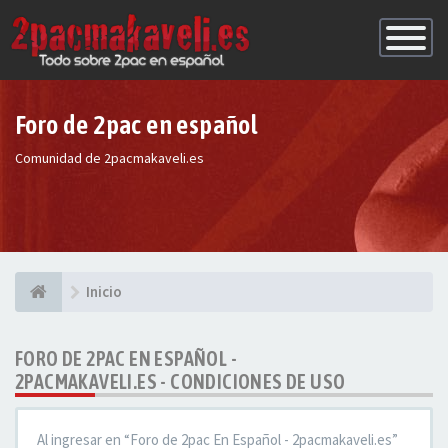
Conmutac
de
Navegaci
Foro de 2pac en español
Comunidad de 2pacmakaveli.es
Inicio
FORO DE 2PAC EN ESPAÑOL -
2PACMAKAVELI.ES - CONDICIONES DE USO
Al ingresar en “Foro de 2pac En Español - 2pacmakaveli.es”