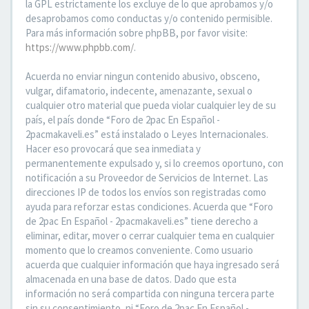
la GPL estrictamente los excluye de lo que aprobamos y/o
desaprobamos como conductas y/o contenido permisible.
Para más información sobre phpBB, por favor visite:
https://www.phpbb.com/
.
Acuerda no enviar ningun contenido abusivo, obsceno,
vulgar, difamatorio, indecente, amenazante, sexual o
cualquier otro material que pueda violar cualquier ley de su
país, el país donde “Foro de 2pac En Español -
2pacmakaveli.es” está instalado o Leyes Internacionales.
Hacer eso provocará que sea inmediata y
permanentemente expulsado y, si lo creemos oportuno, con
notificación a su Proveedor de Servicios de Internet. Las
direcciones IP de todos los envíos son registradas como
ayuda para reforzar estas condiciones. Acuerda que “Foro
de 2pac En Español - 2pacmakaveli.es” tiene derecho a
eliminar, editar, mover o cerrar cualquier tema en cualquier
momento que lo creamos conveniente. Como usuario
acuerda que cualquier información que haya ingresado será
almacenada en una base de datos. Dado que esta
información no será compartida con ninguna tercera parte
sin su consentimiento, ni “Foro de 2pac En Español -