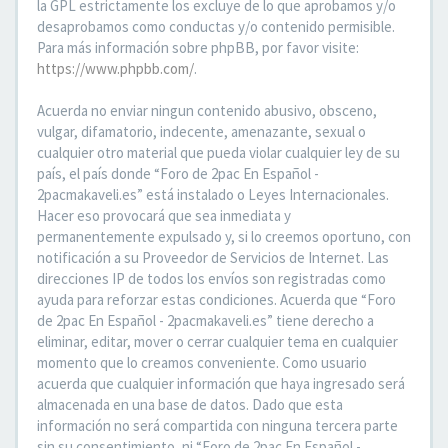
la GPL estrictamente los excluye de lo que aprobamos y/o
desaprobamos como conductas y/o contenido permisible.
Para más información sobre phpBB, por favor visite:
https://www.phpbb.com/
.
Acuerda no enviar ningun contenido abusivo, obsceno,
vulgar, difamatorio, indecente, amenazante, sexual o
cualquier otro material que pueda violar cualquier ley de su
país, el país donde “Foro de 2pac En Español -
2pacmakaveli.es” está instalado o Leyes Internacionales.
Hacer eso provocará que sea inmediata y
permanentemente expulsado y, si lo creemos oportuno, con
notificación a su Proveedor de Servicios de Internet. Las
direcciones IP de todos los envíos son registradas como
ayuda para reforzar estas condiciones. Acuerda que “Foro
de 2pac En Español - 2pacmakaveli.es” tiene derecho a
eliminar, editar, mover o cerrar cualquier tema en cualquier
momento que lo creamos conveniente. Como usuario
acuerda que cualquier información que haya ingresado será
almacenada en una base de datos. Dado que esta
información no será compartida con ninguna tercera parte
sin su consentimiento, ni “Foro de 2pac En Español -