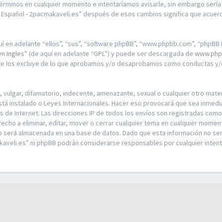
érminos en cualquier momento e intentaríamos avisarle, sin embargo sería
n Español - 2pacmakaveli.es” después de esos cambios significa que acue
í en adelante “ellos”, “sus”, “software phpBB”, “www.phpbb.com”, “phpBB L
en Ingles
” (de aquí en adelante “GPL”) y puede ser descargada de
www.php
nte los excluye de lo que aprobamos y/o desaprobamos como conductas y/o
ulgar, difamatorio, indecente, amenazante, sexual o cualquier otro materia
stá instalado o Leyes Internacionales. Hacer eso provocará que sea inmed
os de Internet. Las direcciones IP de todos los envíos son registradas com
recho a eliminar, editar, mover o cerrar cualquier tema en cualquier mom
o será almacenada en una base de datos. Dado que esta información no ser
kaveli.es” ni phpBB podrán considerarse responsables por cualquier intent