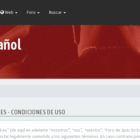
Web
Foro
Buscar
añol
.ES - CONDICIONES DE USO
i.es” (de aquí en adelante “nosotros”, “nos”, “nuestro”, “Foro de 2pac En E
star legalmente sometido a los siguientes términos. En caso contrario por