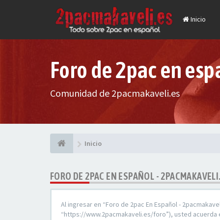
Inicio
Foro de 2pac en esp
Comunidad de 2pacmakaveli.es
Inicio
FORO DE 2PAC EN ESPAÑOL - 2PACMAKAVELI
Al ingresar en “Foro de 2pac En Español - 2pacmakavel
“https://www.2pacmakaveli.es/foro”), usted acuerda e