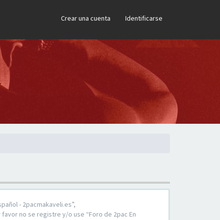
×
Crear una cuenta
Identificarse
spañol - 2pacmakaveli.es”,
 favor no se registre y/o use “Foro de 2pac En