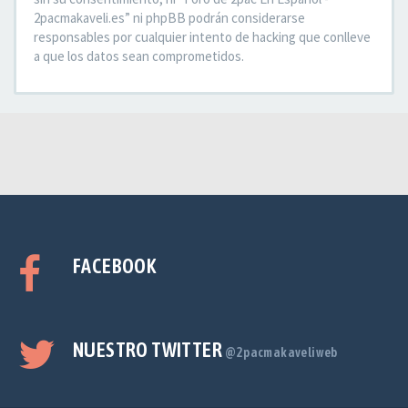
2pacmakaveli.es” ni phpBB podrán considerarse
responsables por cualquier intento de hacking que conlleve
a que los datos sean comprometidos.
FACEBOOK
NUESTRO TWITTER
@2pacmakaveliweb