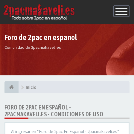
Conmutac
de
Navegaci
Foro de 2pac en español
Comunidad de 2pacmakaveli.es
Inicio
FORO DE 2PAC EN ESPAÑOL -
2PACMAKAVELI.ES - CONDICIONES DE USO
Al ingresar en “Foro de 2pac En Español - 2pacmakaveli.es”