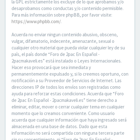
la GPL estrictamente los excluye de lo que aprobamos y/o
desaprobamos como conductas y/o contenido permisible.
Para más información sobre phpBB, por favor visite:
https://www.phpbb.com/
.
Acuerda no enviar ningun contenido abusivo, obsceno,
vulgar, difamatorio, indecente, amenazante, sexual o
cualquier otro material que pueda violar cualquier ley de su
país, el país donde “Foro de 2pac En Español -
2pacmakaveli.es” está instalado o Leyes Internacionales.
Hacer eso provocará que sea inmediata y
permanentemente expulsado y, si lo creemos oportuno, con
notificación a su Proveedor de Servicios de Internet. Las
direcciones IP de todos los envíos son registradas como
ayuda para reforzar estas condiciones. Acuerda que “Foro
de 2pac En Español - 2pacmakaveli.es” tiene derecho a
eliminar, editar, mover o cerrar cualquier tema en cualquier
momento que lo creamos conveniente. Como usuario
acuerda que cualquier información que haya ingresado será
almacenada en una base de datos. Dado que esta
información no será compartida con ninguna tercera parte
sin su consentimiento, ni “Foro de 2pac En Español -