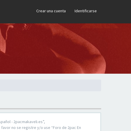
×
Crear una cuenta
Identificarse
spañol - 2pacmakaveli.es”,
 favor no se registre y/o use “Foro de 2pac En