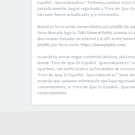
Español - 2pacmakaveli.es”. Podemos cambiar estos t
periódicamente. Seguir registrado a “Foro de 2pac E
tal como fueron actualizados y/o reformados.
Nuestros foros están desarrollados por phpBB (de aqu
foros liberada bajo la “
GNU General Public License v2 
discusiones basadas en Internet y la GPL estrictame
phpBB, por favor visite:
https://www.phpbb.com/
.
Acuerda no enviar ningun contenido abusivo, obsceno, v
donde “Foro de 2pac En Español - 2pacmakaveli.es” e
oportuno, con notificación a su Proveedor de Servici
“Foro de 2pac En Español - 2pacmakaveli.es” tiene de
acuerda que cualquier información que haya ingresad
consentimiento, ni “Foro de 2pac En Español - 2pacma
comprometidos.