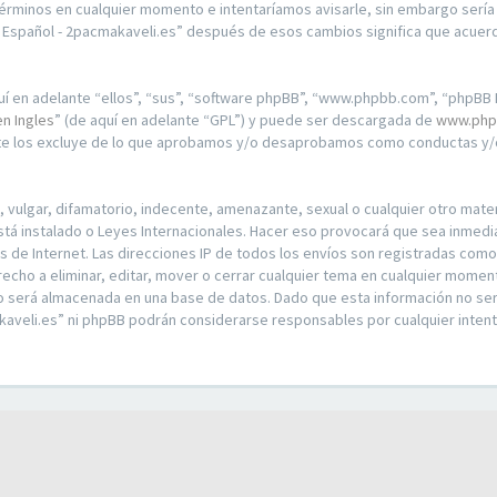
érminos en cualquier momento e intentaríamos avisarle, sin embargo sería
n Español - 2pacmakaveli.es” después de esos cambios significa que acue
í en adelante “ellos”, “sus”, “software phpBB”, “www.phpbb.com”, “phpBB L
en Ingles
” (de aquí en adelante “GPL”) y puede ser descargada de
www.php
nte los excluye de lo que aprobamos y/o desaprobamos como conductas y/o
ulgar, difamatorio, indecente, amenazante, sexual o cualquier otro materia
stá instalado o Leyes Internacionales. Hacer eso provocará que sea inmed
os de Internet. Las direcciones IP de todos los envíos son registradas com
recho a eliminar, editar, mover o cerrar cualquier tema en cualquier mom
o será almacenada en una base de datos. Dado que esta información no ser
kaveli.es” ni phpBB podrán considerarse responsables por cualquier intent