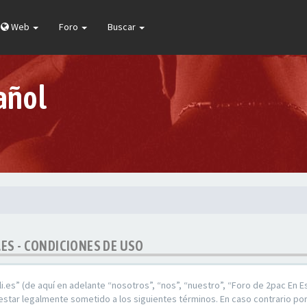
Web
Foro
Buscar
añol
.ES - CONDICIONES DE USO
i.es” (de aquí en adelante “nosotros”, “nos”, “nuestro”, “Foro de 2pac En E
star legalmente sometido a los siguientes términos. En caso contrario por