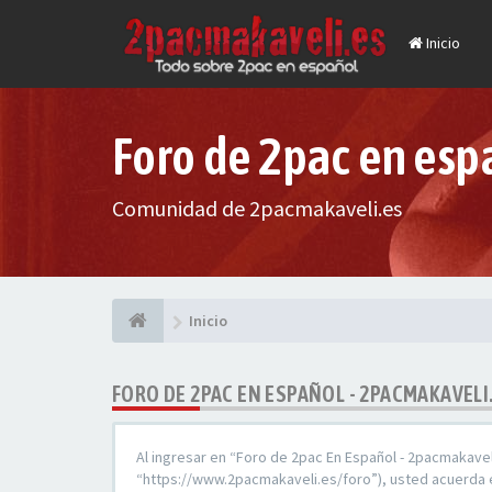
Inicio
Foro de 2pac en esp
Comunidad de 2pacmakaveli.es
Inicio
FORO DE 2PAC EN ESPAÑOL - 2PACMAKAVELI
Al ingresar en “Foro de 2pac En Español - 2pacmakavel
“https://www.2pacmakaveli.es/foro”), usted acuerda e