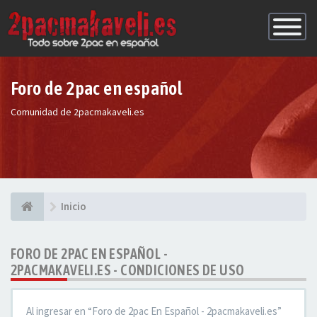
Conmutac
de
Navegaci
Foro de 2pac en español
Comunidad de 2pacmakaveli.es
Inicio
FORO DE 2PAC EN ESPAÑOL -
2PACMAKAVELI.ES - CONDICIONES DE USO
Al ingresar en “Foro de 2pac En Español - 2pacmakaveli.es”