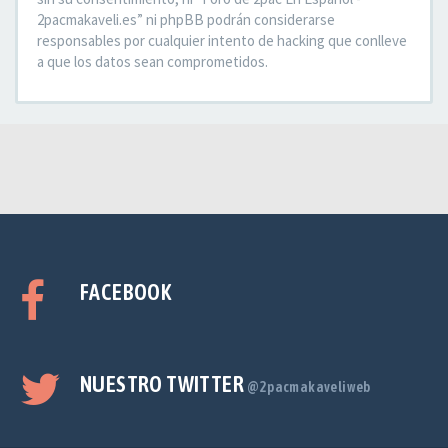
2pacmakaveli.es” ni phpBB podrán considerarse
responsables por cualquier intento de hacking que conlleve
a que los datos sean comprometidos.
FACEBOOK
NUESTRO TWITTER
@2pacmakaveliweb