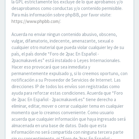
la GPL estrictamente los excluye de lo que aprobamos y/o
desaprobamos como conductas y/o contenido permisible.
Para más información sobre phpBB, por favor visite:
https://www.phpbb.com/
.
Acuerda no enviar ningun contenido abusivo, obsceno,
vulgar, difamatorio, indecente, amenazante, sexual o
cualquier otro material que pueda violar cualquier ley de su
país, el país donde “Foro de 2pac En Español -
2pacmakaveli.es” está instalado o Leyes Internacionales.
Hacer eso provocará que sea inmediata y
permanentemente expulsado y, si lo creemos oportuno, con
notificación a su Proveedor de Servicios de Internet. Las
direcciones IP de todos los envíos son registradas como
ayuda para reforzar estas condiciones. Acuerda que “Foro
de 2pac En Español - 2pacmakaveli.es” tiene derecho a
eliminar, editar, mover o cerrar cualquier tema en cualquier
momento que lo creamos conveniente. Como usuario
acuerda que cualquier información que haya ingresado será
almacenada en una base de datos. Dado que esta
información no será compartida con ninguna tercera parte
sin su consentimiento, ni “Foro de 2pac En Español -