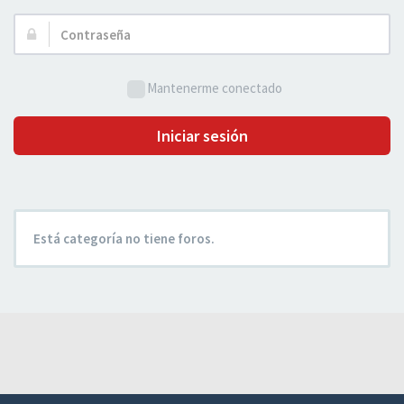
Usuario:
Contraseña:
Mantenerme conectado
Iniciar sesión
Está categoría no tiene foros.