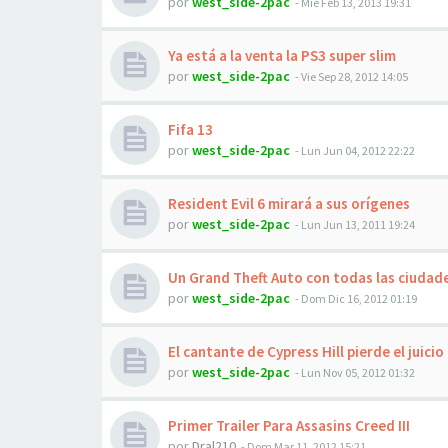
por
west_side-2pac
-
Mié Feb 13, 2013 19:31
Ya está a la venta la PS3 super slim
por
west_side-2pac
-
Vie Sep 28, 2012 14:05
Fifa 13
por
west_side-2pac
-
Lun Jun 04, 2012 22:22
Resident Evil 6 mirará a sus orígenes
por
west_side-2pac
-
Lun Jun 13, 2011 19:24
Un Grand Theft Auto con todas las ciudade
por
west_side-2pac
-
Dom Dic 16, 2012 01:19
El cantante de Cypress Hill pierde el juici
por
west_side-2pac
-
Lun Nov 05, 2012 01:32
Primer Trailer Para Assasins Creed III
por
Dral210
-
Dom Mar 11, 2012 15:21