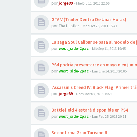
por
jorge89
-
Mié Dic 11, 2013 22:56
GTA V (Trailer Dentro De Unas Horas)
por
Tha Hustler
-
Mar Oct 25, 2011 15:41
La saga Soul Calibur se pasa al modelo de
por
west_side-2pac
-
Mié Sep 11, 2013 19:45
PS4 podría presentarse en mayo o en juni
por
west_side-2pac
-
Lun Ene 14, 2013 20:05
'Assassin's Creed IV: Black Flag' Primer trá
por
jorge89
-
Dom Mar 03, 2013 15:21
Battlefield 4 estará disponible en PS4
por
west_side-2pac
-
Lun Feb 25, 2013 20:11
Se confirma Gran Turismo 6