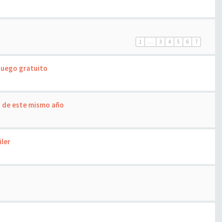
1
…
3
4
5
6
7
 juego gratuito
o de este mismo año
iler