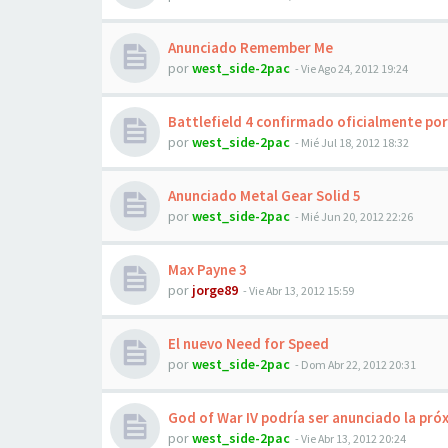
Anunciado Remember Me
por
west_side-2pac
-
Vie Ago 24, 2012 19:24
Battlefield 4 confirmado oficialmente por
por
west_side-2pac
-
Mié Jul 18, 2012 18:32
Anunciado Metal Gear Solid 5
por
west_side-2pac
-
Mié Jun 20, 2012 22:26
Max Payne 3
por
jorge89
-
Vie Abr 13, 2012 15:59
El nuevo Need for Speed
por
west_side-2pac
-
Dom Abr 22, 2012 20:31
God of War IV podría ser anunciado la pr
por
west_side-2pac
-
Vie Abr 13, 2012 20:24