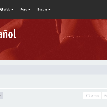
Web
Foro
Buscar
añol
r
372 temas
P