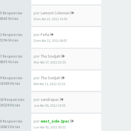
por
Lamont Coleman
5 Respuestas
8545 Vistas
Dom Abr 22, 2012 14:50
por
Feña
1 Respuestas
5196 Vistas
Dom Abr 22, 2012 08:07
por
Tha Souljah
7 Respuestas
8035 Vistas
Mar Abr 17, 2012 22:55
por
Tha Souljah
9 Respuestas
10585 Vistas
Mié Abr 11, 2012 22:25
por
sandrapac
10 Respuestas
10120 Vistas
Jue Abr 05, 2012 19:55
por
west_side-2pac
0 Respuestas
10821 Vistas
Lun Abr 02, 2012 00:51