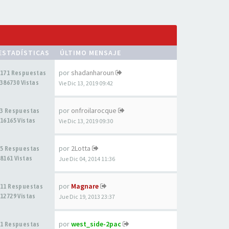
ESTADÍSTICAS
ÚLTIMO MENSAJE
por
shadanharoun
171 Respuestas
386730 Vistas
Vie Dic 13, 2019 09:42
por
onfroilarocque
3 Respuestas
16165 Vistas
Vie Dic 13, 2019 09:30
por
2Lotta
5 Respuestas
8161 Vistas
Jue Dic 04, 2014 11:36
por
Magnare
11 Respuestas
12729 Vistas
Jue Dic 19, 2013 23:37
por
west_side-2pac
1 Respuestas