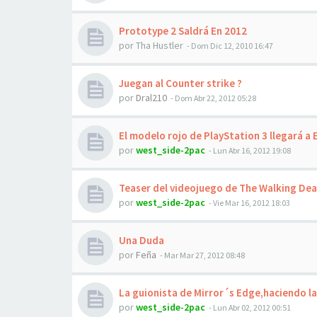
Prototype 2 Saldrá En 2012
por
Tha Hustler
-
Dom Dic 12, 2010 16:47
Juegan al Counter strike ?
por
Dral210
-
Dom Abr 22, 2012 05:28
El modelo rojo de PlayStation 3 llegará a
por
west_side-2pac
-
Lun Abr 16, 2012 19:08
Teaser del videojuego de The Walking De
por
west_side-2pac
-
Vie Mar 16, 2012 18:03
Una Duda
por
Feña
-
Mar Mar 27, 2012 08:48
La guionista de Mirror´s Edge,haciendo la
por
west_side-2pac
-
Lun Abr 02, 2012 00:51