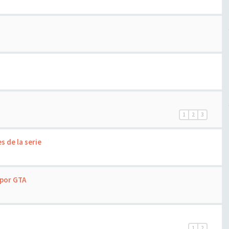
1
2
3
s de la serie
o por GTA
1
2