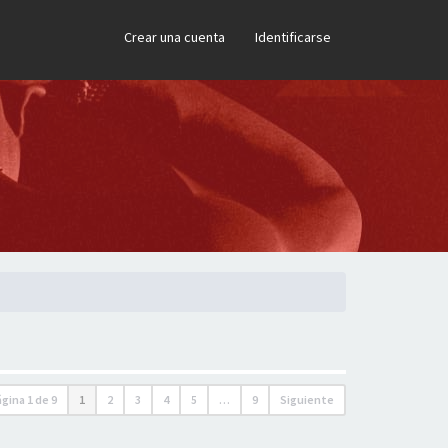
×
Crear una cuenta
Identificarse
ágina
1
de
9
1
2
3
4
5
…
9
Siguiente