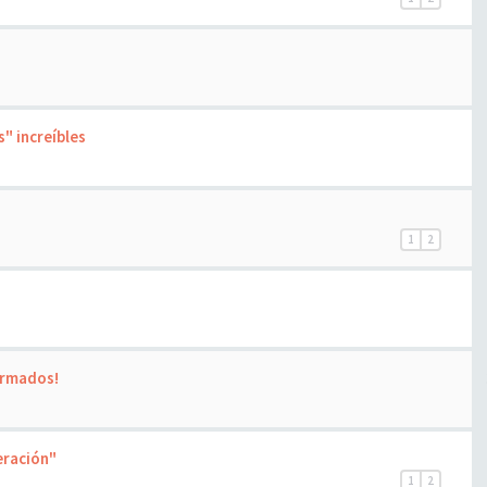
" increíbles
1
2
irmados!
eración"
1
2