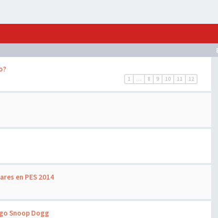
o?
1
…
8
9
10
11
12
ares en PES 2014
argo Snoop Dogg