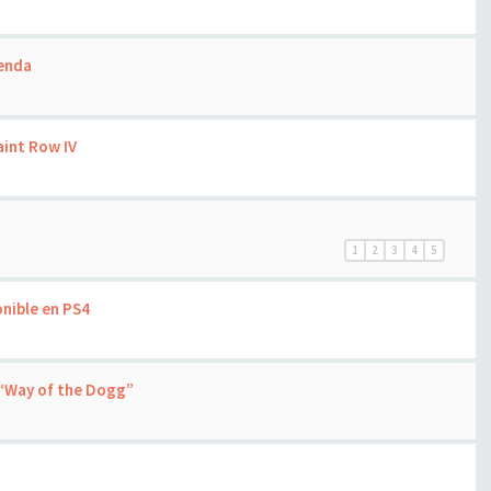
ienda
aint Row IV
1
2
3
4
5
nible en PS4
 “Way of the Dogg”