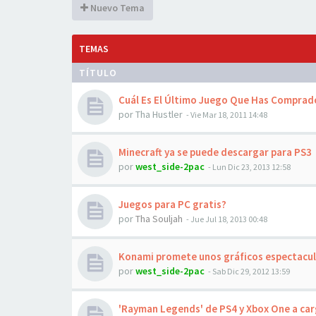
Nuevo Tema
TEMAS
TÍTULO
Cuál Es El Último Juego Que Has Comprad
por
Tha Hustler
-
Vie Mar 18, 2011 14:48
Minecraft ya se puede descargar para PS3
por
west_side-2pac
-
Lun Dic 23, 2013 12:58
Juegos para PC gratis?
por
Tha Souljah
-
Jue Jul 18, 2013 00:48
Konami promete unos gráficos espectacul
por
west_side-2pac
-
Sab Dic 29, 2012 13:59
'Rayman Legends' de PS4 y Xbox One a c