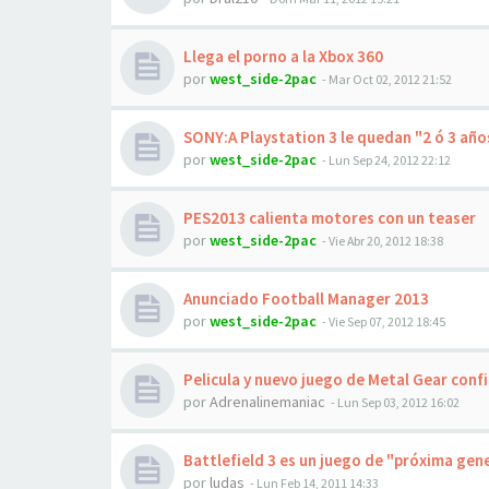
Llega el porno a la Xbox 360
por
west_side-2pac
-
Mar Oct 02, 2012 21:52
SONY:A Playstation 3 le quedan "2 ó 3 años
por
west_side-2pac
-
Lun Sep 24, 2012 22:12
PES2013 calienta motores con un teaser
por
west_side-2pac
-
Vie Abr 20, 2012 18:38
Anunciado Football Manager 2013
por
west_side-2pac
-
Vie Sep 07, 2012 18:45
Pelicula y nuevo juego de Metal Gear conf
por
Adrenalinemaniac
-
Lun Sep 03, 2012 16:02
Battlefield 3 es un juego de "próxima gen
por
ludas
-
Lun Feb 14, 2011 14:33