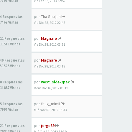
7302 Vistas
Vie Feb 15, 2013 22:52
por
Tha Souljah
4 Respuestas
7462 Vistas
Vie Dic 28, 2012 22:48
por
Magnare
11 Respuestas
11541 Vistas
Vie Dic 28, 2012 03:21
por
Magnare
40 Respuestas
31525 Vistas
Vie Dic 28, 2012 03:18
por
west_side-2pac
0 Respuestas
14887 Vistas
Dom Dic 16, 2012 01:19
por
thug_mimii
5 Respuestas
7994 Vistas
Mié Nov 07, 2012 13:33
por
jorge89
21 Respuestas
20959 Vistas
Mié Oct 31, 2012 15:39