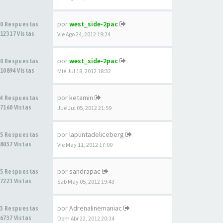
por
west_side-2pac
0 Respuestas
12317 Vistas
Vie Ago 24, 2012 19:24
por
west_side-2pac
0 Respuestas
10894 Vistas
Mié Jul 18, 2012 18:32
por
ketamin
4 Respuestas
7160 Vistas
Jue Jul 05, 2012 21:59
por
lapuntadeliceberg
5 Respuestas
8037 Vistas
Vie May 11, 2012 17:00
por
sandrapac
5 Respuestas
7221 Vistas
Sab May 05, 2012 19:43
por
Adrenalinemaniac
3 Respuestas
6737 Vistas
Dom Abr 22, 2012 20:34