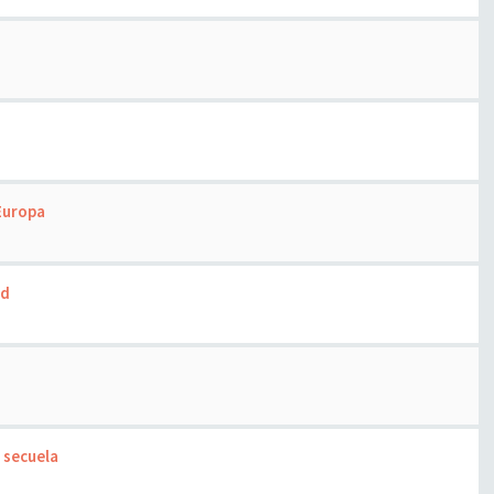
 Europa
ad
 secuela