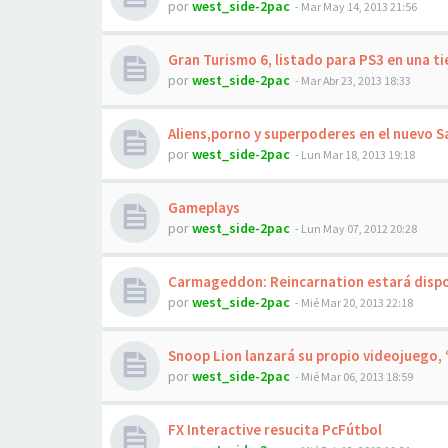
por
west_side-2pac
-
Mar May 14, 2013 21:56
Gran Turismo 6, listado para PS3 en una t
por
west_side-2pac
-
Mar Abr 23, 2013 18:33
Aliens,porno y superpoderes en el nuevo S
por
west_side-2pac
-
Lun Mar 18, 2013 19:18
Gameplays
por
west_side-2pac
-
Lun May 07, 2012 20:28
Carmageddon: Reincarnation estará dispo
por
west_side-2pac
-
Mié Mar 20, 2013 22:18
Snoop Lion lanzará su propio videojuego,
por
west_side-2pac
-
Mié Mar 06, 2013 18:59
FX Interactive resucita PcFútbol