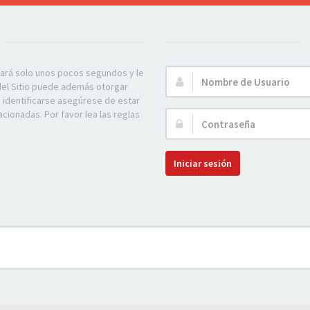
mará solo unos pocos segundos y le
Nombre
 del Sitio puede además otorgar
de
e identificarse asegúrese de estar
Usuario:
acionadas. Por favor lea las reglas
Contraseña:
Iniciar sesión