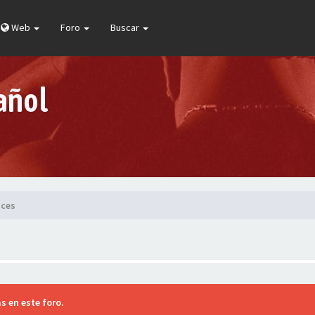
Web
Foro
Buscar
añol
nces
s en este foro.