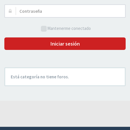
Usuario:
Contraseña:
Mantenerme conectado
Iniciar sesión
Está categoría no tiene foros.