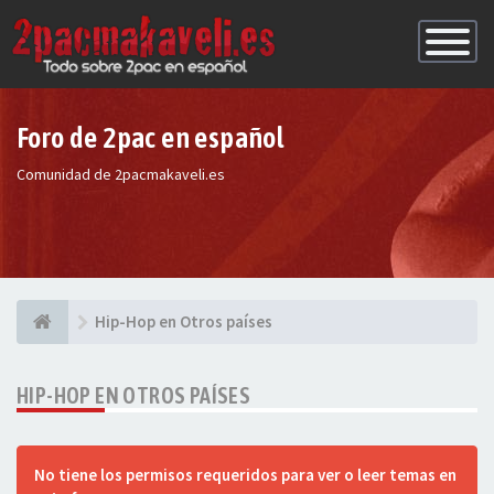
Conmutac
de
Navegaci
Foro de 2pac en español
Comunidad de 2pacmakaveli.es
Hip-Hop en Otros países
HIP-HOP EN OTROS PAÍSES
No tiene los permisos requeridos para ver o leer temas en