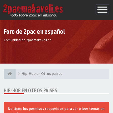
Conmutac
de
Navegaci
Foro de 2pac en español
Comunidad de 2pacmakaveli.es
Hip-Hop en Otros países
HIP-HOP EN OTROS PAÍSES
No tiene los permisos requeridos para ver o leer temas en