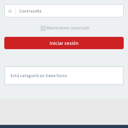
Usuario:
Contraseña:
Mantenerme conectado
Iniciar sesión
Está categoría no tiene foros.