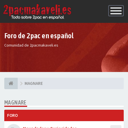
Conmutac
de
Navegaci
Foro de 2pac en español
Comunidad de 2pacmakaveli.es
MAGNARE
MAGNARE
FORO