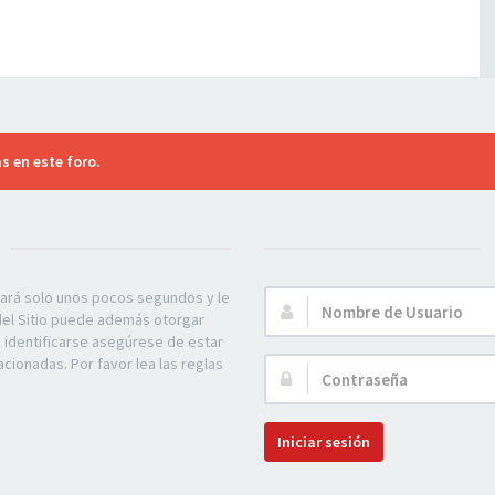
s en este foro.
mará solo unos pocos segundos y le
Nombre
 del Sitio puede además otorgar
de
e identificarse asegúrese de estar
Usuario:
acionadas. Por favor lea las reglas
Contraseña:
Iniciar sesión