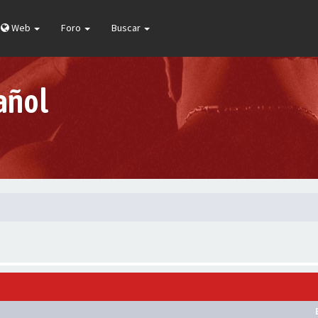
Web
Foro
Buscar
añol