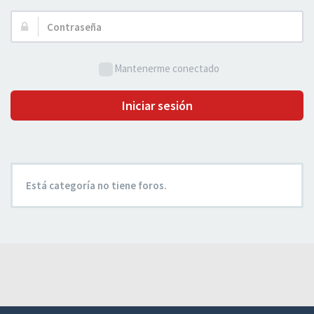
Usuario:
Contraseña:
Mantenerme conectado
Iniciar sesión
Está categoría no tiene foros.