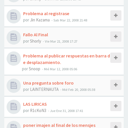
Problema al registrase
por
Jin Kazama
-
Sab Mar 22, 2008 21:48
Fallo Al Final
por
Shorly
-
Vie Mar 21, 2008 17:27
Problema al publicar respuestas en barra d
e desplazamiento.
por
Snoop
-
Mié Mar 12, 2008 05:06
Una pregunta sobre foro
por
LAINTERNAUTA
-
Mié Feb 20, 2008 05:38
LAS LIRICAS
por
R1cKoN3
-
Jue Ene 31, 2008 17:41
poner imajen al final de los mensjes