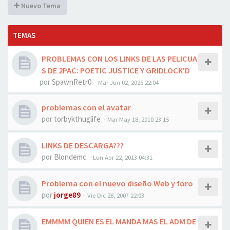
Nuevo Tema
TEMAS
PROBLEMAS CON LOS LINKS DE LAS PELICUA
S DE 2PAC: POETIC JUSTICE Y GRIDLOCK'D
por
SpawnRetr0
-
Mar Jun 02, 2026 22:04
problemas con el avatar
por
torbykthuglife
-
Mar May 18, 2010 23:15
LINKS DE DESCARGA???
por
Blondemc
-
Lun Abr 22, 2013 04:31
Problema con el nuevo diseño Web y foro
por
jorge89
-
Vie Dic 28, 2007 22:03
EMMMM QUIEN ES EL MANDA MAS EL ADM DE