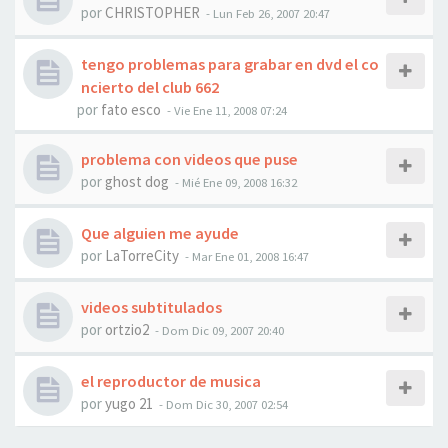
por
CHRISTOPHER
-
Lun Feb 26, 2007 20:47
tengo problemas para grabar en dvd el co
ncierto del club 662
por
fato esco
-
Vie Ene 11, 2008 07:24
problema con videos que puse
por
ghost dog
-
Mié Ene 09, 2008 16:32
Que alguien me ayude
por
LaTorreCity
-
Mar Ene 01, 2008 16:47
videos subtitulados
por
ortzio2
-
Dom Dic 09, 2007 20:40
el reproductor de musica
por
yugo 21
-
Dom Dic 30, 2007 02:54