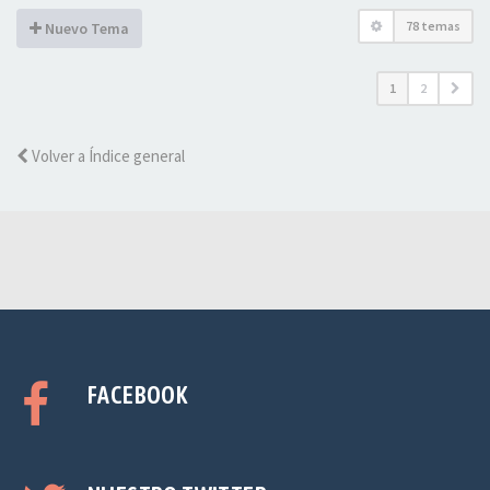
78 temas
Nuevo Tema
1
2
Volver a Índice general
FACEBOOK