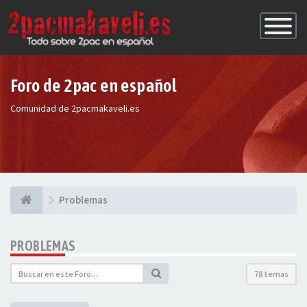
Conmutac
de
Navegaci
Foro de 2pac en español
Comunidad de 2pacmakaveli.es
Problemas
PROBLEMAS
78 temas