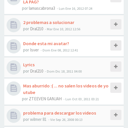
LA PAG?
por
lamascabrona3
-
Lun Ene 16, 2012 07:24
2 problemas a solucionar
por
Dral210
-
Mar Ene 10, 2012 12:56
Donde esta mi avatar?
por
Isver
-
Dom Ene 08, 2012 12:41
Lyrics
por
Dral210
-
Dom Dic 18, 2011 04:00
Mas aburrido :( ... no salen los videos de yo
utube
por
ZTEEVEN GANJAH
-
Lun Oct 03, 2011 03:21
problema para descargar los videos
por
wilmer 81
-
Vie Sep 26, 2008 00:13