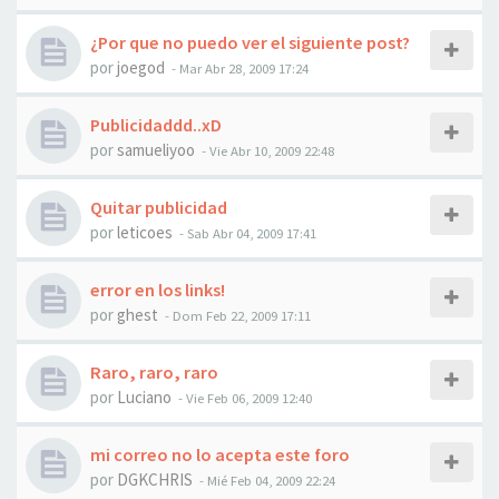
¿Por que no puedo ver el siguiente post?
por
joegod
-
Mar Abr 28, 2009 17:24
Publicidaddd..xD
por
samueliyoo
-
Vie Abr 10, 2009 22:48
Quitar publicidad
por
leticoes
-
Sab Abr 04, 2009 17:41
error en los links!
por
ghest
-
Dom Feb 22, 2009 17:11
Raro, raro, raro
por
Luciano
-
Vie Feb 06, 2009 12:40
mi correo no lo acepta este foro
por
DGKCHRIS
-
Mié Feb 04, 2009 22:24