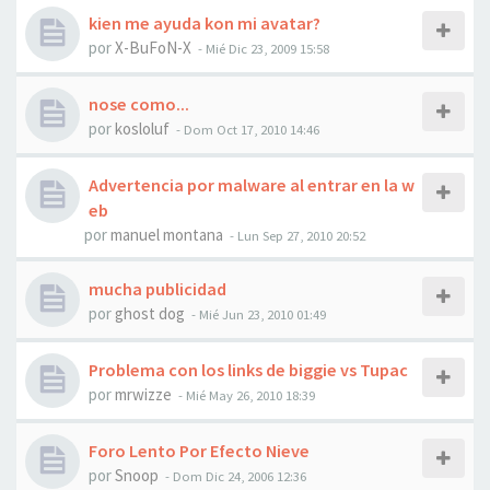
kien me ayuda kon mi avatar?
por
X-BuFoN-X
-
Mié Dic 23, 2009 15:58
nose como...
por
kosloluf
-
Dom Oct 17, 2010 14:46
Advertencia por malware al entrar en la w
eb
por
manuel montana
-
Lun Sep 27, 2010 20:52
mucha publicidad
por
ghost dog
-
Mié Jun 23, 2010 01:49
Problema con los links de biggie vs Tupac
por
mrwizze
-
Mié May 26, 2010 18:39
Foro Lento Por Efecto Nieve
por
Snoop
-
Dom Dic 24, 2006 12:36