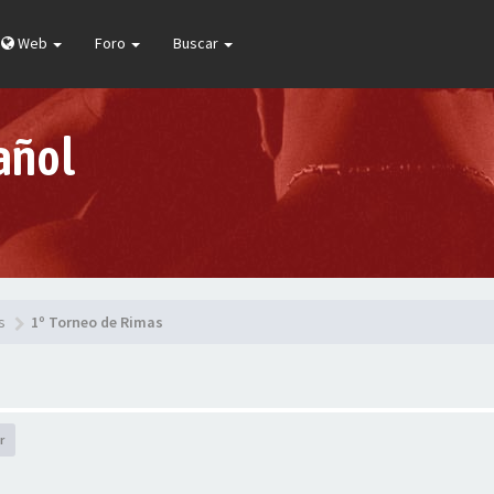
Web
Foro
Buscar
añol
s
1º Torneo de Rimas
r