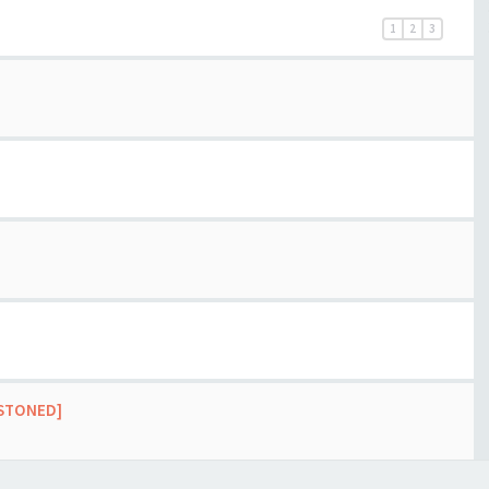
1
2
3
kaSTONED]