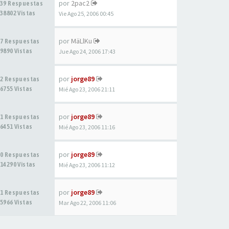
por
2pac2
39 Respuestas
38802 Vistas
Vie Ago 25, 2006 00:45
por
MäLlKu
7 Respuestas
9890 Vistas
Jue Ago 24, 2006 17:43
por
jorge89
2 Respuestas
6755 Vistas
Mié Ago 23, 2006 21:11
por
jorge89
1 Respuestas
6451 Vistas
Mié Ago 23, 2006 11:16
por
jorge89
0 Respuestas
14290 Vistas
Mié Ago 23, 2006 11:12
por
jorge89
1 Respuestas
5966 Vistas
Mar Ago 22, 2006 11:06