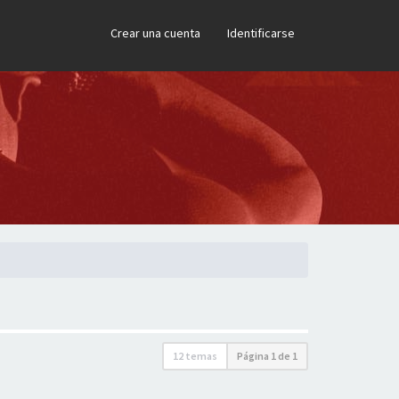
×
Crear una cuenta
Identificarse
12 temas
Página
1
de
1