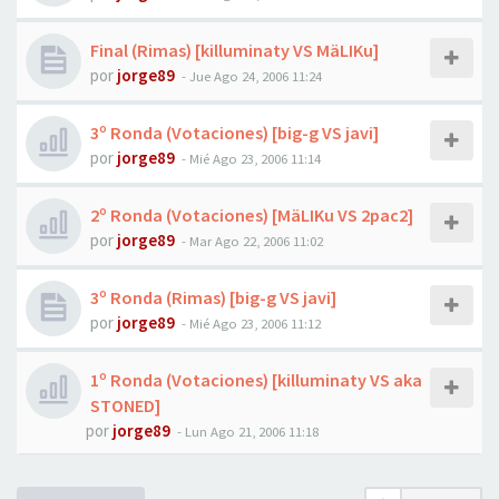
Final (Rimas) [killuminaty VS MäLIKu]
por
jorge89
-
Jue Ago 24, 2006 11:24
3º Ronda (Votaciones) [big-g VS javi]
por
jorge89
-
Mié Ago 23, 2006 11:14
2º Ronda (Votaciones) [MäLIKu VS 2pac2]
por
jorge89
-
Mar Ago 22, 2006 11:02
3º Ronda (Rimas) [big-g VS javi]
por
jorge89
-
Mié Ago 23, 2006 11:12
1º Ronda (Votaciones) [killuminaty VS aka
STONED]
por
jorge89
-
Lun Ago 21, 2006 11:18