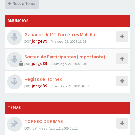
Nuevo Tema
ANUNCIOS
Ganador del 1º Torneo es MäLIKu
por
jorge89
-
Vie Ago 25, 2006 11:26
Sorteo de Participantes (Importante)
por
jorge89
-
Dom Ago 20, 2006 23:19
Reglas del torneo
por
jorge89
-
Dom Ago 20, 2006 16:31
TEMAS
TORNEO DE RIMAS
por
javi
-
Sab Ago 12, 2006 02:11