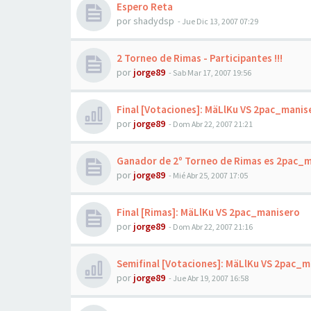
Espero Reta
por
shadydsp
-
Jue Dic 13, 2007 07:29
2 Torneo de Rimas - Participantes !!!
por
jorge89
-
Sab Mar 17, 2007 19:56
Final [Votaciones]: MäLlKu VS 2pac_manis
por
jorge89
-
Dom Abr 22, 2007 21:21
Ganador de 2º Torneo de Rimas es 2pac_
por
jorge89
-
Mié Abr 25, 2007 17:05
Final [Rimas]: MäLlKu VS 2pac_manisero
por
jorge89
-
Dom Abr 22, 2007 21:16
Semifinal [Votaciones]: MäLlKu VS 2pac_m
por
jorge89
-
Jue Abr 19, 2007 16:58