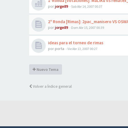
1ºRonda [Votaciones]: MäLlKu VS renate
por
jorge89
-
Sab Abr 14, 2007 00:37
2º Ronda [Rimas]: 2pac_manisero VS OS
por
jorge89
-
Dom Abr 15, 2007 00:39
ideas para el torneo de rimas
por
porta
-
Vie Abr 13, 2007 00:27
Nuevo Tema
Volver a Índice general