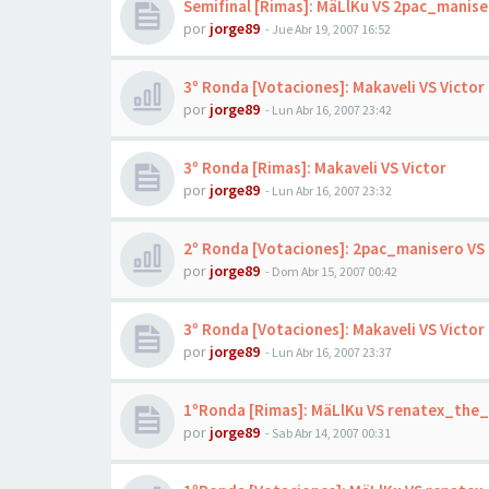
Semifinal [Rimas]: MäLlKu VS 2pac_manise
por
jorge89
-
Jue Abr 19, 2007 16:52
3º Ronda [Votaciones]: Makaveli VS Victor
por
jorge89
-
Lun Abr 16, 2007 23:42
3º Ronda [Rimas]: Makaveli VS Victor
por
jorge89
-
Lun Abr 16, 2007 23:32
2º Ronda [Votaciones]: 2pac_manisero 
por
jorge89
-
Dom Abr 15, 2007 00:42
3º Ronda [Votaciones]: Makaveli VS Victor
por
jorge89
-
Lun Abr 16, 2007 23:37
1ºRonda [Rimas]: MäLlKu VS renatex_the
por
jorge89
-
Sab Abr 14, 2007 00:31