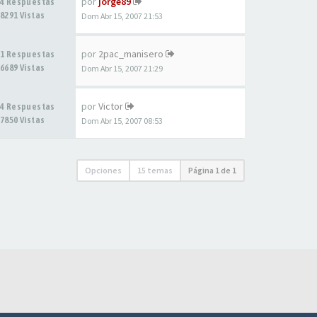
por
jorge89
4 Respuestas
8291 Vistas
Dom Abr 15, 2007 21:53
por
2pac_manisero
1 Respuestas
6689 Vistas
Dom Abr 15, 2007 21:29
por
Victor
4 Respuestas
7850 Vistas
Dom Abr 15, 2007 08:53
Opciones
15 temas
Página
1
de
1