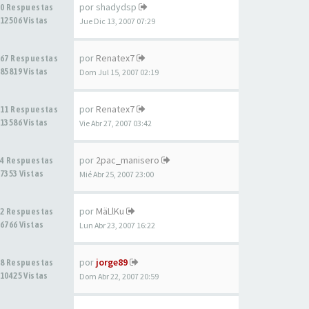
por
shadydsp
0 Respuestas
12506 Vistas
Jue Dic 13, 2007 07:29
por
Renatex7
67 Respuestas
85819 Vistas
Dom Jul 15, 2007 02:19
por
Renatex7
11 Respuestas
13586 Vistas
Vie Abr 27, 2007 03:42
por
2pac_manisero
4 Respuestas
7353 Vistas
Mié Abr 25, 2007 23:00
por
MäLlKu
2 Respuestas
6766 Vistas
Lun Abr 23, 2007 16:22
por
jorge89
8 Respuestas
10425 Vistas
Dom Abr 22, 2007 20:59