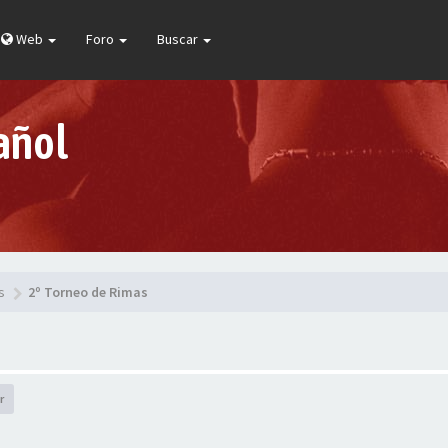
Web
Foro
Buscar
añol
s
2º Torneo de Rimas
r