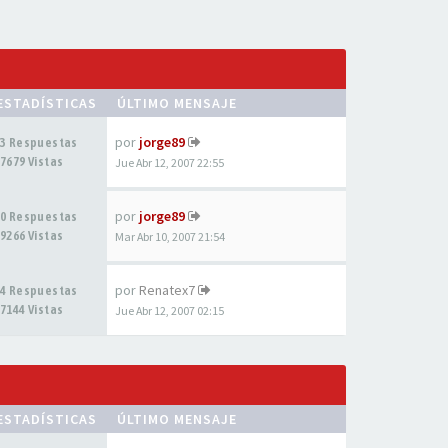
ESTADÍSTICAS
ÚLTIMO MENSAJE
por
jorge89
3 Respuestas
7679 Vistas
Jue Abr 12, 2007 22:55
por
jorge89
0 Respuestas
9266 Vistas
Mar Abr 10, 2007 21:54
por
Renatex7
4 Respuestas
7144 Vistas
Jue Abr 12, 2007 02:15
ESTADÍSTICAS
ÚLTIMO MENSAJE