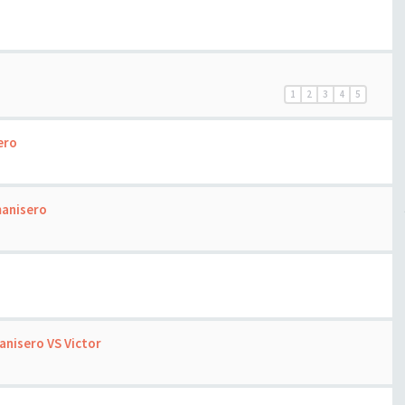
1
2
3
4
5
ero
manisero
anisero VS Victor