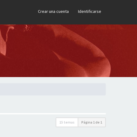
×
Crear una cuenta
Identificarse
15 temas
Página
1
de
1