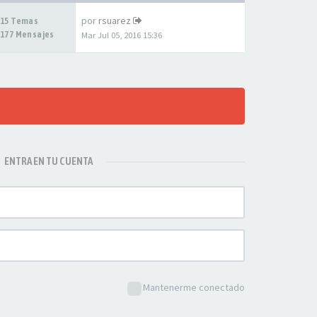
por
rsuarez
15 Temas
177 Mensajes
Mar Jul 05, 2016 15:36
ENTRA EN TU CUENTA
Mantenerme conectado