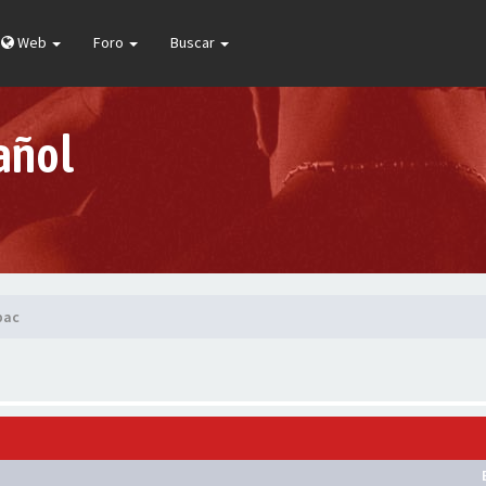
Web
Foro
Buscar
añol
pac