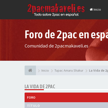
Inicio
Foro de 2pac en esp
Comunidad de 2pacmakaveli.es
Inicio
Tupac Amaru Shakur
La Vida de 2
LA VIDA DE 2PAC
FORO
TÍTULO