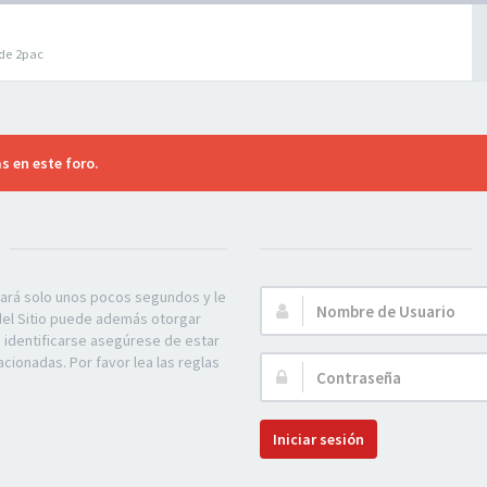
 de 2pac
s en este foro.
mará solo unos pocos segundos y le
Nombre
 del Sitio puede además otorgar
de
e identificarse asegúrese de estar
Usuario:
acionadas. Por favor lea las reglas
Contraseña:
Iniciar sesión