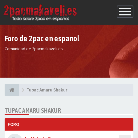
Conmutac
de
Navegaci
Foro de 2pac en español
Comunidad de 2pacmakaveli.es
Tupac Amaru Shakur
TUPAC AMARU SHAKUR
FORO