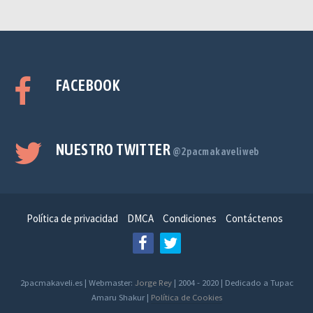
FACEBOOK
NUESTRO TWITTER
@2pacmakaveliweb
Política de privacidad
DMCA
Condiciones
Contáctenos
2pacmakaveli.es | Webmaster:
Jorge Rey
| 2004 - 2020 | Dedicado a Tupac
Amaru Shakur |
Política de Cookies