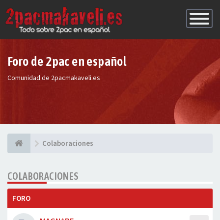
Conmutac
de
Navegaci
Foro de 2pac en español
Comunidad de 2pacmakaveli.es
Colaboraciones
COLABORACIONES
FORO